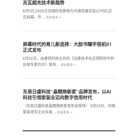
兆瓦超充技术新趋势
8月5日,2026北京国际充换电与光储充展览会(CPSE)正
»
式启幕。作…
阅读更多
屏幕时代的育儿新选择：大脸书瞳学视机S1
正式发布
6月22日，由睿视科技主办的《远像技术在近视防控中的
»
应用专家共识》发布…
阅读更多
东易日盛科技“晶鲤焕新家”品牌发布，以AI
科技引领家装业迈向数字信用时代
（东易日盛科技晶鲤焕新家发布会现场） 5月20日，中国
»
家装领军企业东易…
阅读更多