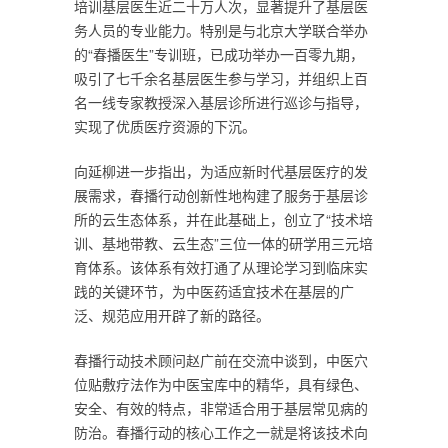
培训基层医生近二十万人次，显著提升了基层医
务人员的专业能力。特别是与北京大学联合举办
的“春播医生”专训班，已成功举办一百零九期，
吸引了七千余名基层医生参与学习，并组织上百
名一线专家教授深入基层诊所进行巡诊与指导，
实现了优质医疗资源的下沉。
向延柳进一步指出，为适应新时代基层医疗的发
展需求，春播行动创新性地构建了服务于基层诊
所的云生态体系，并在此基础上，创立了“技术培
训、基地带教、云生态”三位一体的研学用三元培
育体系。该体系有效打通了从理论学习到临床实
践的关键环节，为中医药适宜技术在基层的广
泛、规范应用开辟了新的路径。
春播行动技术顾问赵广前在交流中谈到，中医穴
位贴敷疗法作为中医宝库中的精华，具有绿色、
安全、有效的特点，非常适合用于基层常见病的
防治。春播行动的核心工作之一就是将该技术向