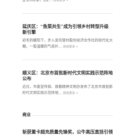
阅读更多
延庆区：“鱼菜共生”成为引领乡村转型升级
新引擎
初冬的暖阳下，步入吴坊营村股份经济合作社的现代化大
»
棚，一股温暖的气息扑…
阅读更多
顺义区：北京市首批新时代文明实践示范阵地
公布
近日，市委宣传部、首都精神文明办发布了北京市首批新
»
时代文明实践示范阵地…
阅读更多
商业
斩获重卡超充质量先锋奖，公牛高压直挂引领