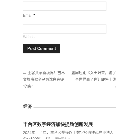
Email
*
Website
← 主客共享新境界！吉林
竖屏短剧《女王归来，输了
文旅盛邀全民为沈白高铁
全世界赢了你》即将上线
“剪彩”
→
经济
丰台区数字经济加快提质创新发展
2024年上半年，丰台区规模以上数字经济核心产业法人
»
企业502家，比2…