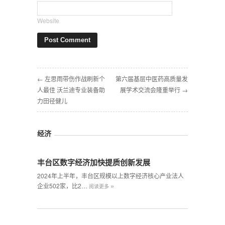
Website
← 左思雨带伤作战刷新个
第六届基层中医药高质量发
人最佳 沃兰迪专业装备助
展学术交流会隆重举行 →
力田径健儿
经济
丰台区数字经济加快提质创新发展
2024年上半年，丰台区规模以上数字经济核心产业法人
»
企业502家，比2…
阅读更多