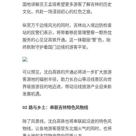
国地讲解员王孟瑶希望更多游客了解吉林的历史
文化，共赴一场浸润初心的红色之旅。
纵赏万千边境风光的同时，吉林出入境边防检查
站的民警们表示，将带着移民管理警察一颗热忱
服务的心见证高铁开通。这一抹靓丽“警”色，始
终默默守护着国门边境的游客平安。
可以预见，沈白高铁的开通必将进一步扩大旅游
客源地的辐射半径，助力长白山等沿线景区向世
界级旅游目的地迈进，带动沿线旅游产业迎来新
发展机遇。
0
2
路与乡土：串联吉林特色风物线
除了风景线，沈白高铁也将串联起沿途的特色风
物线，让各地游客感受东北烟火气的同时，也将
黑土地的丰饶物产带向四面八方。