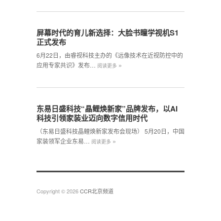
屏幕时代的育儿新选择：大脸书瞳学视机S1
正式发布
6月22日，由睿视科技主办的《远像技术在近视防控中的
»
应用专家共识》发布…
阅读更多
东易日盛科技“晶鲤焕新家”品牌发布，以AI
科技引领家装业迈向数字信用时代
（东易日盛科技晶鲤焕新家发布会现场） 5月20日，中国
»
家装领军企业东易…
阅读更多
Copyright © 2026
CCR北京频道