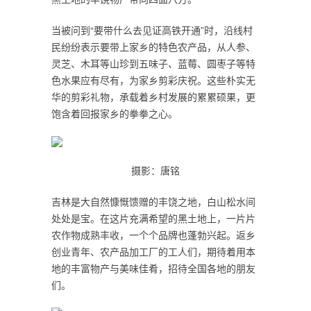
当被问到“要带什么去见证高铁开通”时，沿线村
民纷纷表示要带上家乡的特色农产品，从人参、
灵芝、木耳等山珍到五味子、蓝莓、圆枣子等特
色水果应有尽有，为家乡剪彩庆祝。这些朴实无
华的剪彩礼物，承载着乡村发展的累累硕果，更
饱含着回报家乡的拳拳之心。
摄影：唐铭
吉林是大自然慷慨馈赠的丰饶之地，白山松水间
处处是宝。在这片充满希望的黑土地上，一片片
农作物成熟丰收，一个个品牌也蓬勃兴起。返乡
创业青年、农产品加工厂的工人们，期待着用本
地的丰富物产与美味佳肴，招待全国各地的朋友
们。