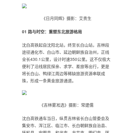
《日月同辉》摄影：艾贵生
0
1
路与时空：重塑东北旅游格局
沈白高铁起自沈阳北站，终至长白山站，吉林段
途径通化市、白山市、延边朝鲜族自治州，正线
全长430.1公里，设计时速350公里。这不仅极大
便利了沿线居民探亲、求学、差旅等出行，更是
将长白山、鸭绿江周边等稀缺旅游资源串联成
珠，形成一条黄金旅游通道。
《吉林雾凇选》摄影：常建儒
沈白高铁通车当日，纵贯吉林省长白山管委会及
集安市、浑江区、临江市、长白朝鲜族自治县、
抚松县、安图县、和龙市、龙井市、图们市、珲