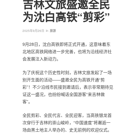
吉林文旅盛邀全民
为沈白高铁“剪彩”
in
2025年9月26日
旅游
9月28日，沈白高铁即将正式开通，这意味着东
北地区高铁网络进一步完善，也将为沿线经济社
会发展注入新动力。
为了庆祝这个历史性时刻，吉林文旅发起了一场
别开生面的活动——盛邀全民为高铁开通“剪
彩”！不少沿线市民接到邀请后，表示非常期待见
证这一盛况，也纷纷喊话全国游客“来吉林做
客”。
全民剪彩、全民代言、全民迎客，当高铁银龙首
次穿行于吉林的崇山峻岭，“中国速度”将邂逅一
场由黑土地主人举办的、史无前例的欢迎仪式。