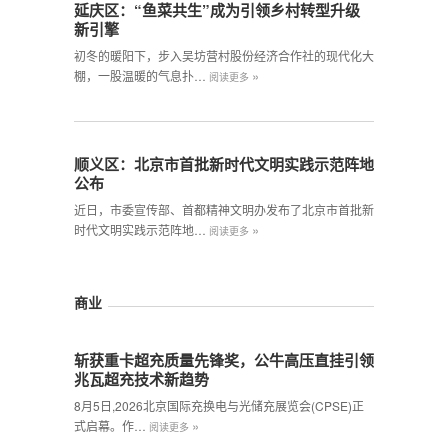
延庆区：“鱼菜共生”成为引领乡村转型升级
新引擎
初冬的暖阳下，步入吴坊营村股份经济合作社的现代化大
»
棚，一股温暖的气息扑…
阅读更多
顺义区：北京市首批新时代文明实践示范阵地
公布
近日，市委宣传部、首都精神文明办发布了北京市首批新
»
时代文明实践示范阵地…
阅读更多
商业
斩获重卡超充质量先锋奖，公牛高压直挂引领
兆瓦超充技术新趋势
8月5日,2026北京国际充换电与光储充展览会(CPSE)正
»
式启幕。作…
阅读更多