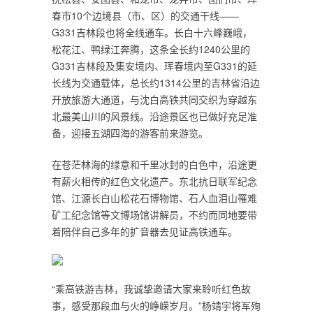
春市10个边境县（市、区）的交通干线——
G331吉林段也将全线通车。长白十六峰巍峨，
松花江、鸭绿江奔腾，这条全长约1240公里的
G331吉林段及集安境内、珲春境内至G331的延
长线为交通载体，总长约1314公里的吉林省沿边
开放旅游大通道，与沈白高铁共同交织为穿越东
北最美山川的风景线。沿途景区也已做好充足准
备，迎接五湖四海的游客前来游览。
在苍茫林海的绿意和千里冰封的白色中，沿途更
有薪火相传的红色文化遗产。东北抗日联军纪念
馆、江源长白山松花石博物馆、石人血泪山罹难
矿工纪念馆等文博场馆讲解员，不约而同地要带
着陪伴自己多年的扩音器去见证高铁通车。
“乘高铁游吉林，我诚挚邀请大家来聆听红色故
事，感受那段血与火的峥嵘岁月。”杨靖宇将军殉