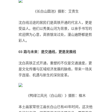
《长白山圆池》摄影：艾贵生
沈白线沿途的居民们是高铁开通的代言人，更是
受益人。他们以秀美山河为背景，以亲手书写的
欢迎牌为心意，高铁银龙过处，漫山遍野都是剪
彩人。
0
3
路与未来：是交通线，更是发展线
沈白高铁正式开通，重塑的不仅是交通速度，更
是文化传播与区域经济发展的脉络，带来一场关
乎连接、机遇与新生的深刻变革。
《鸭绿江风光（白山段）》摄影：植木
本土画家常世江画长白山已有40年时间，这次他