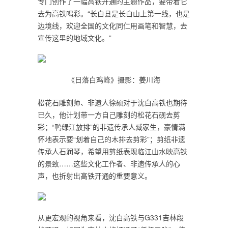
专门创作了一幅高铁开通的主题作品，要带着它
去为高铁喝彩。“长白县是长白山上第一线，也是
边境线，欢迎全国的文化同仁用画笔和智慧，去
宣传这里的地域文化。”
《日落白鸡峰》摄影：姜川海
松花石雕刻师、非遗人徐硕对于沈白高铁也期待
已久，他计划带一方自己雕刻的松花石砚去剪
彩；“鸭绿江放排”的非遗传承人臧家生，豪情满
怀地表示要“划着自己的木排去剪彩”；剪纸非遗
传承人石润琴，希望用剪纸表现临江山水映高铁
的景致……这些文化工作者、非遗传承人的心
声，也折射出高铁开通的重要意义。
从更宏观的视角来看，沈白高铁与G331吉林段