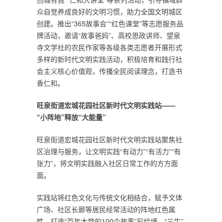
众自觉养成良好的文明习惯，助力全国文明城区
创建。推出“365故事会”“红色课堂”等志愿服务品
牌活动，邀请“故事爸妈”、高校思政讲师、望泉
寺文学社的农民作家等各级各类志愿者开展形式
多样的新时代文明实践活动，积极培育和践行社
会主义核心价值观，传播全民阅读理念，打造书
香仁和。
旺泉街道宏城花园社区新时代文明实践站——
“小阵地”释放“大能量”
旺泉街道宏城花园社区新时代文明实践站聚焦社
区治理与服务，让文明实践“有动力”“有活力”“有
张力”，将文明实践融入社区日常工作的方方面
面。
实践站将红色文化与传统文化相结合，赋予文体
广场、社区长廊等居民经常活动的阵地红色属
性，打造“百年大党的100个故事”彩绘墙、“三牛”