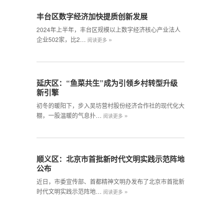
丰台区数字经济加快提质创新发展
2024年上半年，丰台区规模以上数字经济核心产业法人
»
企业502家，比2…
阅读更多
延庆区：“鱼菜共生”成为引领乡村转型升级
新引擎
初冬的暖阳下，步入吴坊营村股份经济合作社的现代化大
»
棚，一股温暖的气息扑…
阅读更多
顺义区：北京市首批新时代文明实践示范阵地
公布
近日，市委宣传部、首都精神文明办发布了北京市首批新
»
时代文明实践示范阵地…
阅读更多