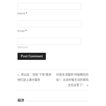
Name
*
Email
*
Website
← 密云区：百姓“下单”需求
抖音生活服务“时髦精风向
他们送上满分服务
标”：北京时髦生活的密码
全在这里了！ →
经济