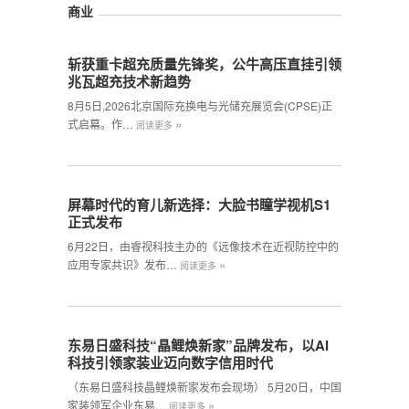
商业
斩获重卡超充质量先锋奖，公牛高压直挂引领
兆瓦超充技术新趋势
8月5日,2026北京国际充换电与光储充展览会(CPSE)正
»
式启幕。作…
阅读更多
屏幕时代的育儿新选择：大脸书瞳学视机S1
正式发布
6月22日，由睿视科技主办的《远像技术在近视防控中的
»
应用专家共识》发布…
阅读更多
东易日盛科技“晶鲤焕新家”品牌发布，以AI
科技引领家装业迈向数字信用时代
（东易日盛科技晶鲤焕新家发布会现场） 5月20日，中国
»
家装领军企业东易…
阅读更多