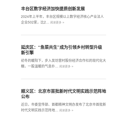
丰台区数字经济加快提质创新发展
2024年上半年，丰台区规模以上数字经济核心产业法人
»
企业502家，比2…
阅读更多
延庆区：“鱼菜共生”成为引领乡村转型升级
新引擎
初冬的暖阳下，步入吴坊营村股份经济合作社的现代化大
»
棚，一股温暖的气息扑…
阅读更多
顺义区：北京市首批新时代文明实践示范阵地
公布
近日，市委宣传部、首都精神文明办发布了北京市首批新
»
时代文明实践示范阵地…
阅读更多