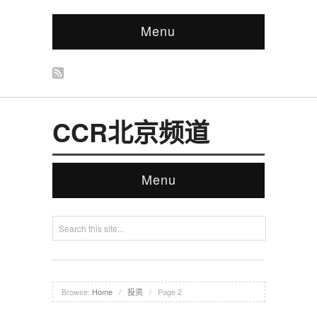
Menu
CCR北京频道
Menu
Browse:
Home
/
投资
/
Page 2