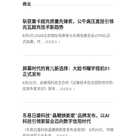
商业
斩获重卡超充质量先锋奖，公牛高压直挂引领
兆瓦超充技术新趋势
8月5日,2026北京国际充换电与光储充展览会(CPSE)正
»
式启幕。作…
阅读更多
屏幕时代的育儿新选择：大脸书瞳学视机S1
正式发布
6月22日，由睿视科技主办的《远像技术在近视防控中的
»
应用专家共识》发布…
阅读更多
东易日盛科技“晶鲤焕新家”品牌发布，以AI
科技引领家装业迈向数字信用时代
（东易日盛科技晶鲤焕新家发布会现场） 5月20日，中国
»
家装领军企业东易…