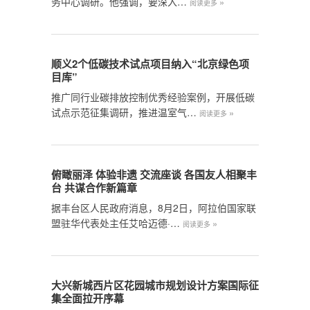
务中心调研。他强调，要深入…
»
阅读更多
顺义2个低碳技术试点项目纳入“北京绿色项
目库”
推广同行业碳排放控制优秀经验案例，开展低碳
试点示范征集调研，推进温室气…
»
阅读更多
俯瞰丽泽 体验非遗 交流座谈 各国友人相聚丰
台 共谋合作新篇章
据丰台区人民政府消息，8月2日，阿拉伯国家联
盟驻华代表处主任艾哈迈德·…
»
阅读更多
大兴新城西片区花园城市规划设计方案国际征
集全面拉开序幕