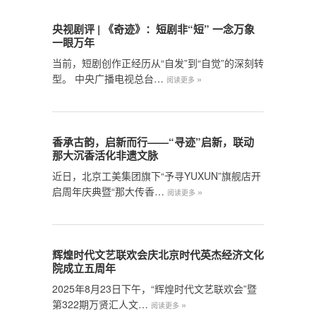
央视剧评 | 《奇迹》：短剧非“短” 一念万象
一眼万年
当前，短剧创作正经历从“自发”到“自觉”的深刻转
型。 中央广播电视总台…
»
阅读更多
香承古韵，启新而行——“寻迹”启新，联动
那大沉香活化非遗文脉
近日，北京工美集团旗下“予寻YUXUN”旗舰店开
启周年庆典暨“那大传香…
»
阅读更多
辉煌时代文艺联欢会庆北京时代英杰经济文化
院成立五周年
2025年8月23日下午，“辉煌时代文艺联欢会”暨
第322期万贤汇人文…
»
阅读更多