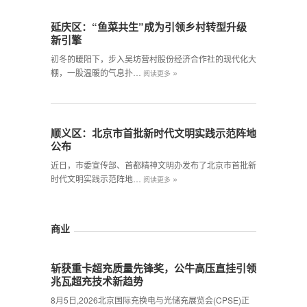
延庆区：“鱼菜共生”成为引领乡村转型升级
新引擎
初冬的暖阳下，步入吴坊营村股份经济合作社的现代化大
»
棚，一股温暖的气息扑…
阅读更多
顺义区：北京市首批新时代文明实践示范阵地
公布
近日，市委宣传部、首都精神文明办发布了北京市首批新
»
时代文明实践示范阵地…
阅读更多
商业
斩获重卡超充质量先锋奖，公牛高压直挂引领
兆瓦超充技术新趋势
8月5日,2026北京国际充换电与光储充展览会(CPSE)正