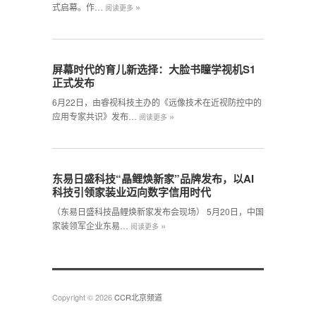
»
式启幕。作…
阅读更多
屏幕时代的育儿新选择：大脸书瞳学视机S1
正式发布
6月22日，由睿视科技主办的《远像技术在近视防控中的
»
应用专家共识》发布…
阅读更多
东易日盛科技“晶鲤焕新家”品牌发布，以AI
科技引领家装业迈向数字信用时代
（东易日盛科技晶鲤焕新家发布会现场） 5月20日，中国
»
家装领军企业东易…
阅读更多
Copyright © 2026
CCR北京频道