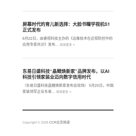
屏幕时代的育儿新选择：大脸书瞳学视机S1
正式发布
6月22日，由睿视科技主办的《远像技术在近视防控中的
»
应用专家共识》发布…
阅读更多
东易日盛科技“晶鲤焕新家”品牌发布，以AI
科技引领家装业迈向数字信用时代
（东易日盛科技晶鲤焕新家发布会现场） 5月20日，中国
»
家装领军企业东易…
阅读更多
Copyright © 2026
CCR北京频道