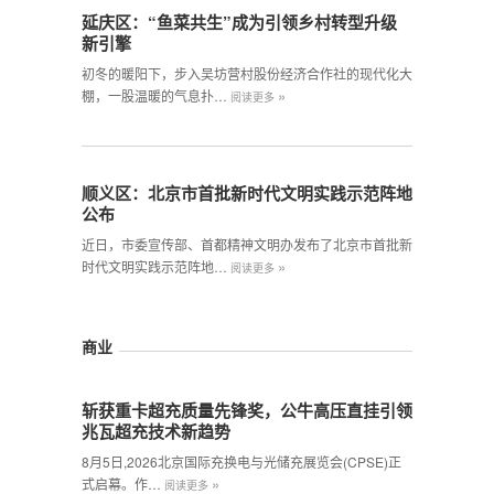
延庆区：“鱼菜共生”成为引领乡村转型升级
新引擎
初冬的暖阳下，步入吴坊营村股份经济合作社的现代化大
»
棚，一股温暖的气息扑…
阅读更多
顺义区：北京市首批新时代文明实践示范阵地
公布
近日，市委宣传部、首都精神文明办发布了北京市首批新
»
时代文明实践示范阵地…
阅读更多
商业
斩获重卡超充质量先锋奖，公牛高压直挂引领
兆瓦超充技术新趋势
8月5日,2026北京国际充换电与光储充展览会(CPSE)正
»
式启幕。作…
阅读更多