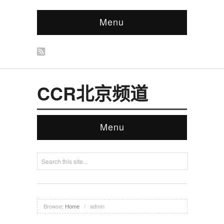
Menu
CCR北京频道
Menu
Browse:
Home
/
admin