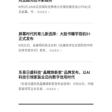
兆瓦超充技术新趋势
8月5日,2026北京国际充换电与光储充展览会(CPSE)正
»
式启幕。作…
阅读更多
屏幕时代的育儿新选择：大脸书瞳学视机S1
正式发布
6月22日，由睿视科技主办的《远像技术在近视防控中的
»
应用专家共识》发布…
阅读更多
东易日盛科技“晶鲤焕新家”品牌发布，以AI
科技引领家装业迈向数字信用时代
（东易日盛科技晶鲤焕新家发布会现场） 5月20日，中国
»
家装领军企业东易…
阅读更多