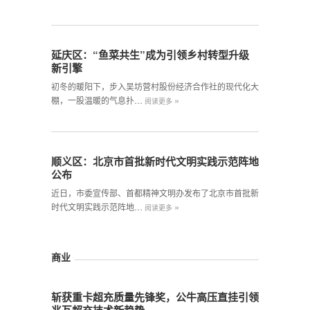
延庆区：“鱼菜共生”成为引领乡村转型升级
新引擎
初冬的暖阳下，步入吴坊营村股份经济合作社的现代化大
»
棚，一股温暖的气息扑…
阅读更多
顺义区：北京市首批新时代文明实践示范阵地
公布
近日，市委宣传部、首都精神文明办发布了北京市首批新
»
时代文明实践示范阵地…
阅读更多
商业
斩获重卡超充质量先锋奖，公牛高压直挂引领