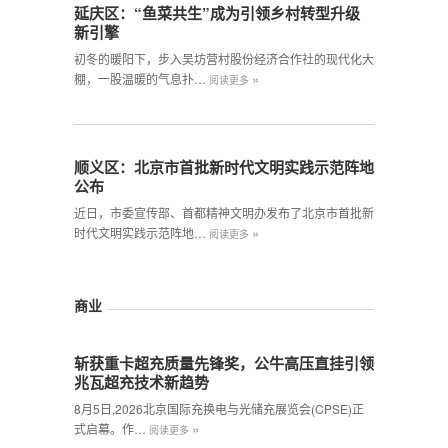
延庆区：“鱼菜共生”成为引领乡村转型升级
新引擎
初冬的暖阳下，步入吴坊营村股份经济合作社的现代化大
»
棚，一股温暖的气息扑…
阅读更多
顺义区：北京市首批新时代文明实践示范阵地
公布
近日，市委宣传部、首都精神文明办发布了北京市首批新
»
时代文明实践示范阵地…
阅读更多
商业
斩获重卡超充质量先锋奖，公牛高压直挂引领
兆瓦超充技术新趋势
8月5日,2026北京国际充换电与光储充展览会(CPSE)正
»
式启幕。作…
阅读更多