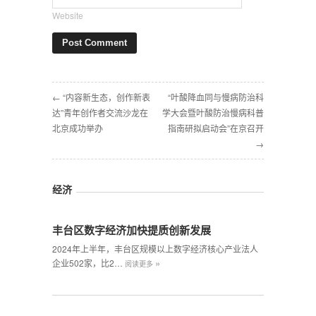
Website
← “内容新生态，创作新表
“叶酸降血同与慢病防治科
达”青年创作者交流沙龙在
学大会暨叶酸防治慢病科普
北京成功举办
指南研拟启动会”在京召开
→
经济
丰台区数字经济加快提质创新发展
2024年上半年，丰台区规模以上数字经济核心产业法人
»
企业502家，比2…
阅读更多