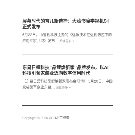
屏幕时代的育儿新选择：大脸书瞳学视机S1
正式发布
6月22日，由睿视科技主办的《远像技术在近视防控中的
»
应用专家共识》发布…
阅读更多
东易日盛科技“晶鲤焕新家”品牌发布，以AI
科技引领家装业迈向数字信用时代
（东易日盛科技晶鲤焕新家发布会现场） 5月20日，中国
»
家装领军企业东易…
阅读更多
Copyright © 2026
CCR北京频道