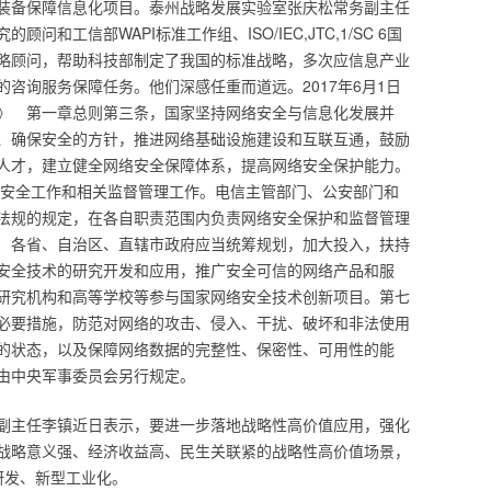
装备保障信息化项目。泰州战略发展实验室张庆松常务副主任
和工信部WAPI标准工作组、ISO/IEC,JTC,1/SC 6国
略顾问，帮助科技部制定了我国的标准战略，多次应信息产业
咨询服务保障任务。他们深感任重而道远。2017年6月1日
》 第一章总则第三条，国家坚持网络安全与信息化发展并
、确保安全的方针，推进网络基础设施建设和互联互通，鼓励
人才，建立健全网络安全保障体系，提高网络安全保护能力。
安全工作和相关监督管理工作。电信主管部门、公安部门和
法规的规定，在各自职责范围内负责网络安全保护和监督管理
 各省、自治区、直辖市政府应当统筹规划，加大投入，扶持
安全技术的研究开发和应用，推广安全可信的网络产品和服
研究机构和高等学校等参与国家网络安全技术创新项目。第七
必要措施，防范对网络的攻击、侵入、干扰、破坏和非法使用
的状态，以及保障网络数据的完整性、保密性、可用性的能
由中央军事委员会另行规定。
副主任李镇近日表示，要进一步落地战略性高价值应用，强化
战略意义强、经济收益高、民生关联紧的战略性高价值场景，
研发、新型工业化。