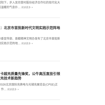
暖阳下，步入吴坊营村股份经济合作社的现代化大
»
股温暖的气息扑…
阅读更多
区：北京市首批新时代文明实践示范阵地
市委宣传部、首都精神文明办发布了北京市首批新
»
明实践示范阵地…
阅读更多
重卡超充质量先锋奖，公牛高压直挂引领
超充技术新趋势
,2026北京国际充换电与光储充展览会(CPSE)正
»
。作…
阅读更多