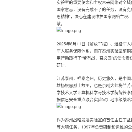
实验室的重要使命和主权未来网络对全域
国家意志，没有完成不了的任务，没有克
思精神”，决心在建设维护国家网络主权
献。
2025年8月11日《解放军报》、退役
军人服务保障体系，而在泰州实验室前期
用行动践行了“若有战，召必回”的使命
研讨。
江苏泰州，祥泰之州，历史悠久，是中国
雄杨根思烈士故里，也是京剧大师梅兰芳
学技术大学计算机科学与技术学院院长李
据信息安全重点联合实验室》地市级战略
作为泰州战略发展实验室的首任主任丁益
等大项任务，1997年负责研制和运维