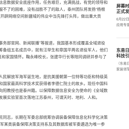
信息数据安全底座作用，任务艰巨，充满挑战，有党的领导和
屏幕时
服不了的困难，没有战胜不了的敌人，泰州团队将发扬“杨根
正式
、开辟网络空间新疆域的伟业中当先锋打头阵，做出重大贡
6月2
应用专
军人事务部官网、新闻联播”等报道，我国基本形成覆盖全域退役
筹备组五名成员中，就有汪举生和章国平两名退役军人，他们
东易日
科技
责任和家国情怀。鞠永峰校长，张建华行长等陪同调研并参与了
（东易
家装领
人民解放军海军诞生地，是抗美援朝第一位特等功臣和特级英
和国家最高科学技术奖获得者李德仁院士的故乡。现任中国科
向阳教授也是泰州籍。以保障数据信息安全为使命的《全域数
发展实验室首次落地江苏泰州，可谓天时、地利、人和。
民同志，长期在军委总部统筹协调装备保障信息化科学化决策
的全军某类装备保障决策支持系及其数据库被军委遴选为唯一参