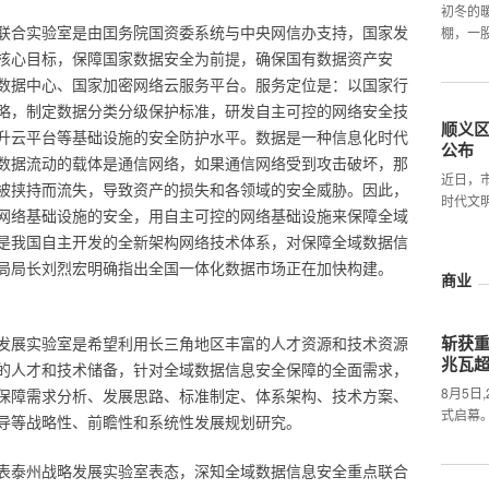
初冬的
联合实验室是由囯务院国资委系统与中央网信办支持，国家发
棚，一
核心目标，保障国家数据安全为前提，确保国有数据资产安
数据中心、国家加密网络云服务平台。服务定位是：以国家行
略，制定数据分类分级保护标准，研发自主可控的网络安全技
顺义
升云平台等基础设施的安全防护水平。数据是一种信息化时代
公布
数据流动的载体是通信网络，如果通信网络受到攻击破坏，那
近日，
被挟持而流失，导致资产的损失和各领域的安全威胁。因此，
时代文
网络基础设施的安全，用自主可控的网络基础设施来保障全域
是我国自主开发的全新架构网络技术体系，对保障全域数据信
局局长刘烈宏明确指出全国一体化数据市场正在加快构建。
商业
斩获
发展实验室是希望利用长三角地区丰富的人才资源和技术资源
兆瓦
的人才和技术储备，针对全域数据信息安全保障的全面需求，
8月5日
保障需求分析、发展思路、标准制定、体系架构、技术方案、
式启幕
导等战略性、前瞻性和系统性发展规划研究。
表泰州战略发展实验室表态，深知全域数据信息安全重点联合