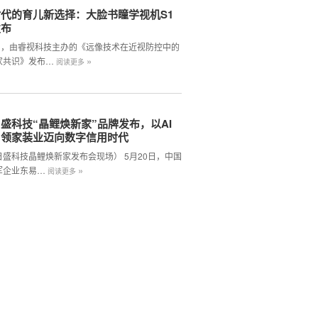
代的育儿新选择：大脸书瞳学视机S1
发布
2日，由睿视科技主办的《远像技术在近视防控中的
»
家共识》发布…
阅读更多
盛科技“晶鲤焕新家”品牌发布，以AI
引领家装业迈向数字信用时代
日盛科技晶鲤焕新家发布会现场） 5月20日，中国
»
军企业东易…
阅读更多