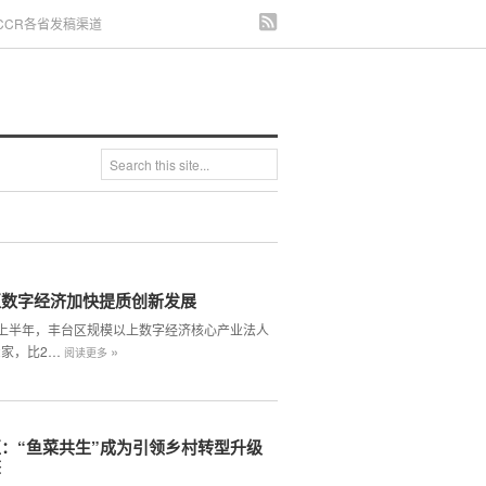
CCR各省发稿渠道
区数字经济加快提质创新发展
4年上半年，丰台区规模以上数字经济核心产业法人
»
2家，比2…
阅读更多
：“鱼菜共生”成为引领乡村转型升级
擎