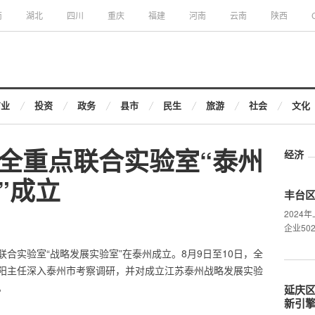
南
湖北
四川
重庆
福建
河南
云南
陕西
商业
投资
政务
县市
民生
旅游
社会
文化
全重点联合实验室“泰州
经济
”成立
丰台
202
企业50
点联合实验室“战略发展实验室”在泰州成立。8月9日至10日，全
阳主任深入泰州市考察调研，并对成立江苏泰州战略发展实验
。
延庆区
新引