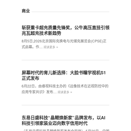
商业
斩获重卡超充质量先锋奖，公牛高压直挂引领
兆瓦超充技术新趋势
8月5日,2026北京国际充换电与光储充展览会(CPSE)正
»
式启幕。作…
阅读更多
屏幕时代的育儿新选择：大脸书瞳学视机S1
正式发布
6月22日，由睿视科技主办的《远像技术在近视防控中的
»
应用专家共识》发布…
阅读更多
东易日盛科技“晶鲤焕新家”品牌发布，以AI
科技引领家装业迈向数字信用时代
（东易日盛科技晶鲤焕新家发布会现场） 5月20日，中国