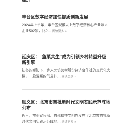
丰台区数字经济加快提质创新发展
2024年上半年，丰台区规模以上数字经济核心产业法人
»
企业502家，比2…
阅读更多
延庆区：“鱼菜共生”成为引领乡村转型升级
新引擎
初冬的暖阳下，步入吴坊营村股份经济合作社的现代化大
»
棚，一股温暖的气息扑…
阅读更多
顺义区：北京市首批新时代文明实践示范阵地
公布
近日，市委宣传部、首都精神文明办发布了北京市首批新
»
时代文明实践示范阵地…
阅读更多