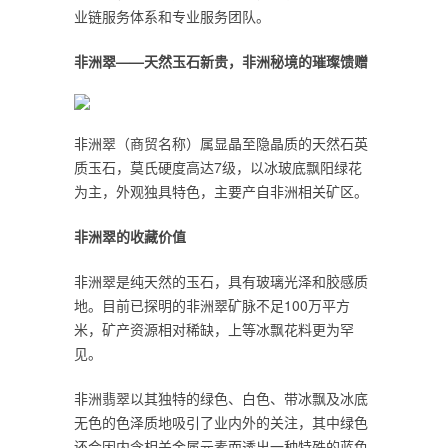
业链服务体系和专业服务团队。
非洲翠——天然玉石新贵，非洲秘境的璀璨馈赠
非洲翠（商贸名称）属显晶至隐晶质的天然石英
质玉石，莫氏硬度高达7级，以冰玻底飘阳绿花
为主，外观独具特色，主要产自非洲相关矿区。
非洲翠的收藏价值
非洲翠是纯天然的玉石，具有玻璃光泽和胶感质
地。目前已探明的非洲翠矿脉不足100万平方
米，矿产资源相对稀缺，上等冰飘花料更为罕
见。
非洲翡翠以其独特的绿色、白色、带冰飘及冰底
无色的色泽质地吸引了业内外的关注，其中绿色
还会因内含相关金属元素而透出一种特殊的蓝色