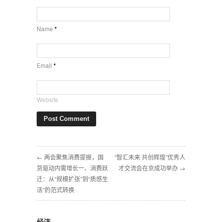
Name
*
Email
*
Website
← 两会聚焦消费提振，国
“智汇未来 共创辉煌”优秀人
货驱动内需增长一、消费跃
才交流会在京成功举办 →
迁：从“规模扩张”到“质感生
活”的范式转换
经济