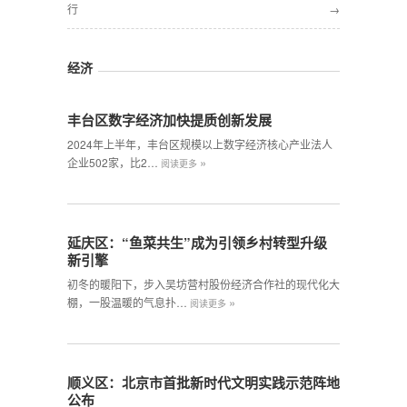
行
→
经济
丰台区数字经济加快提质创新发展
2024年上半年，丰台区规模以上数字经济核心产业法人
»
企业502家，比2…
阅读更多
延庆区：“鱼菜共生”成为引领乡村转型升级
新引擎
初冬的暖阳下，步入吴坊营村股份经济合作社的现代化大
»
棚，一股温暖的气息扑…
阅读更多
顺义区：北京市首批新时代文明实践示范阵地
公布