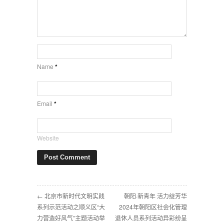
Name
*
Email
*
Website
← 北京市新时代文明实践
朝阳·新青年 活力绽芳华
系列示范活动之顺义区“大
2024年朝阳区社会化管理
力营造好风气”主题活动举
退休人员系列活动异彩纷呈