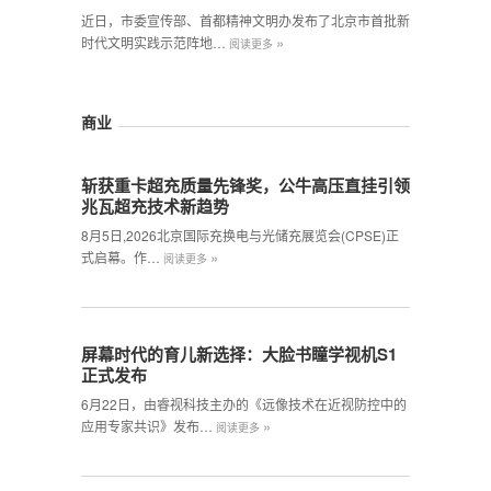
近日，市委宣传部、首都精神文明办发布了北京市首批新
»
时代文明实践示范阵地…
阅读更多
商业
斩获重卡超充质量先锋奖，公牛高压直挂引领
兆瓦超充技术新趋势
8月5日,2026北京国际充换电与光储充展览会(CPSE)正
»
式启幕。作…
阅读更多
屏幕时代的育儿新选择：大脸书瞳学视机S1
正式发布
6月22日，由睿视科技主办的《远像技术在近视防控中的
»
应用专家共识》发布…
阅读更多