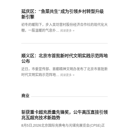
延庆区：“鱼菜共生”成为引领乡村转型升级
新引擎
初冬的暖阳下，步入吴坊营村股份经济合作社的现代化大
»
棚，一股温暖的气息扑…
阅读更多
顺义区：北京市首批新时代文明实践示范阵地
公布
近日，市委宣传部、首都精神文明办发布了北京市首批新
»
时代文明实践示范阵地…
阅读更多
商业
斩获重卡超充质量先锋奖，公牛高压直挂引领
兆瓦超充技术新趋势
8月5日,2026北京国际充换电与光储充展览会(CPSE)正