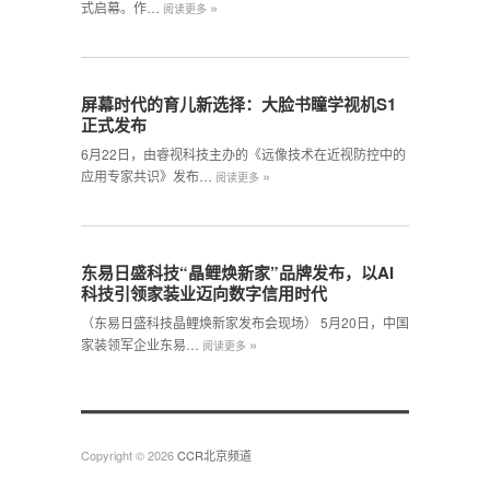
»
式启幕。作…
阅读更多
屏幕时代的育儿新选择：大脸书瞳学视机S1
正式发布
6月22日，由睿视科技主办的《远像技术在近视防控中的
»
应用专家共识》发布…
阅读更多
东易日盛科技“晶鲤焕新家”品牌发布，以AI
科技引领家装业迈向数字信用时代
（东易日盛科技晶鲤焕新家发布会现场） 5月20日，中国
»
家装领军企业东易…
阅读更多
Copyright © 2026
CCR北京频道