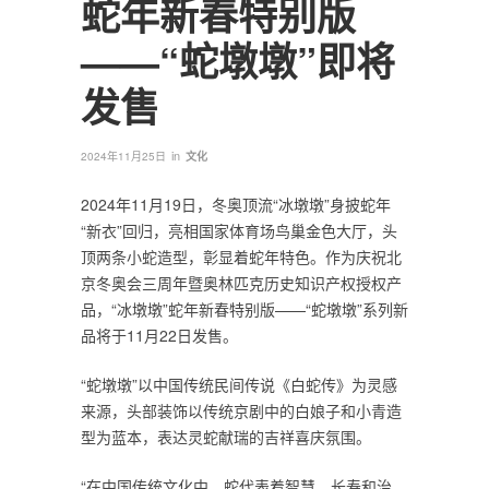
蛇年新春特别版
——“蛇墩墩”即将
发售
in
2024年11月25日
文化
2024年11月19日，冬奥顶流“冰墩墩”身披蛇年
“新衣”回归，亮相国家体育场鸟巢金色大厅，头
顶两条小蛇造型，彰显着蛇年特色。作为庆祝北
京冬奥会三周年暨奥林匹克历史知识产权授权产
品，“冰墩墩”蛇年新春特别版——“蛇墩墩”系列新
品将于11月22日发售。
“蛇墩墩”以中国传统民间传说《白蛇传》为灵感
来源，头部装饰以传统京剧中的白娘子和小青造
型为蓝本，表达灵蛇献瑞的吉祥喜庆氛围。
“在中国传统文化中，蛇代表着智慧、长寿和治