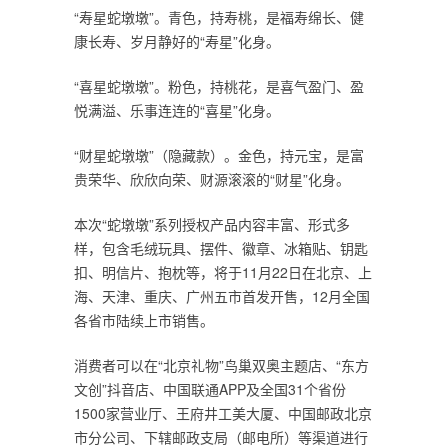
“寿星蛇墩墩”。青色，持寿桃，是福寿绵长、健
康长寿、岁月静好的“寿星”化身。
“喜星蛇墩墩”。粉色，持桃花，是喜气盈门、盈
悦满溢、乐事连连的“喜星”化身。
“财星蛇墩墩”（隐藏款）。金色，持元宝，是富
贵荣华、欣欣向荣、财源滚滚的“财星”化身。
本次“蛇墩墩”系列授权产品内容丰富、形式多
样，包含毛绒玩具、摆件、徽章、冰箱贴、钥匙
扣、明信片、抱枕等，将于11月22日在北京、上
海、天津、重庆、广州五市首发开售，12月全国
各省市陆续上市销售。
消费者可以在“北京礼物”鸟巢双奥主题店、“东方
文创”抖音店、中国联通APP及全国31个省份
1500家营业厅、王府井工美大厦、中国邮政北京
市分公司、下辖邮政支局（邮电所）等渠道进行