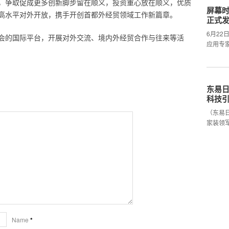
，争取促成更多创新脚步留在顺义，投资重心放在顺义，优质
屏幕时
高水平对外开放，携手开创首都外经贸领域工作新篇章。
正式
6月2
会的国际平台，开展对外交流、境内外经贸合作与往来等活
应用专
东易日
科技
（东易
家装领
Name
*