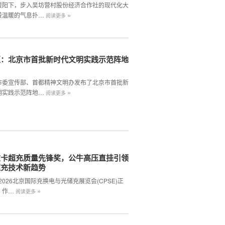
暖阳下，步入吴坊营村股份经济合作社的现代化大
»
股温暖的气息扑…
阅读更多
区：北京市首批新时代文明实践示范阵地
市委宣传部、首都精神文明办发布了北京市首批新
»
明实践示范阵地…
阅读更多
重卡超充质量先锋奖，公牛高压直挂引领
超充技术新趋势
,2026北京国际充换电与光储充展览会(CPSE)正
»
。作…
阅读更多