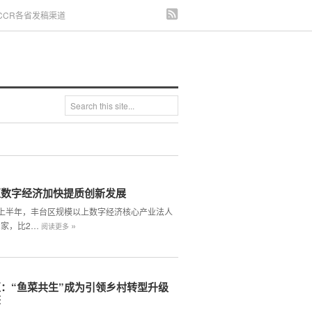
CCR各省发稿渠道
区数字经济加快提质创新发展
4年上半年，丰台区规模以上数字经济核心产业法人
»
2家，比2…
阅读更多
：“鱼菜共生”成为引领乡村转型升级
擎