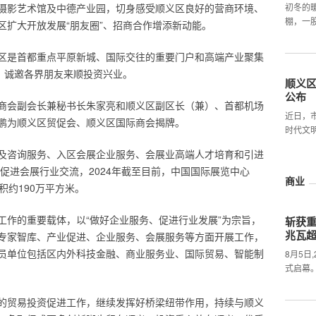
摄影艺术馆及中德产业园，切身感受顺义区良好的营商环境、
初冬的
棚，一
区扩大开放发展“朋友圈”、招商合作增添新动能。
区是首都重点平原新城、国际交往的重要门户和高端产业聚集
，诚邀各界朋友来顺投资兴业。
顺义
公布
商会副会长兼秘书长朱家亮和顺义区副区长（兼）、首都机场
近日，
鹏为顺义区贸促会、顺义区国际商会揭牌。
时代文
及咨询服务、入区会展企业服务、会展业高端人才培育和引进
，促进会展行业交流，2024年截至目前，中国国际展览中心
商业
积约190万平方米。
工作的重要载体，以“做好企业服务、促进行业发展”为宗旨，
斩获
兆瓦
专家智库、产业促进、企业服务、会展服务等方面开展工作，
员单位包括区内外科技金融、商业服务业、国际贸易、智能制
8月5日
式启幕
的贸易投资促进工作，继续发挥好桥梁纽带作用，持续与顺义