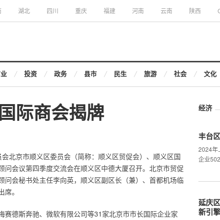
南
湖北
四川
重庆
福建
河南
云南
陕西
商业
投资
政务
县市
民生
旅游
社会
文化
国际商会揭牌
经济
丰台
202
进委员会北京市顺义区委员会（简称：顺义区贸促会）、顺义区国
企业50
顾问会议第四季度交流会在顺义区中德大厦召开。北京市贸促
顾问会秘书处主任李向英，顺义区副区长（兼）、首都机场临
出席。
延庆区
新引
梅赛德斯奔驰、微软有限公司等31家北京市市长国际企业家