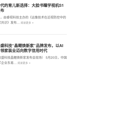
代的育儿新选择：大脸书瞳学视机S1
发布
2日，由睿视科技主办的《远像技术在近视防控中的
»
家共识》发布…
阅读更多
盛科技“晶鲤焕新家”品牌发布，以AI
引领家装业迈向数字信用时代
日盛科技晶鲤焕新家发布会现场） 5月20日，中国
»
军企业东易…
阅读更多