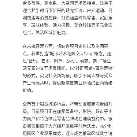
合多首层、真水系、大空间等场景特点，注重于
迎合并引领当下新兴的萌宠经济、户外运动、日
咖夜酒等消费趋势，打造涵盖时尚零售、家庭乐
享、玩味体验、活力探趣、美食珍馐等多元业态
组合，焕活区域新魅力。
在未来经营方面，将结合项目定位以及空间亮
点，着重打造“城市艺术花园交互空间”概念，通
过“音乐、艺术、时尚、运动、萌宠、亲子”等生
活元素的交互场景赋能，以“社群营销+事件营销”
的形式，实现社交新场景，吸引不同人群与受众
产生情感共鸣，提供新零售商业体验的正向情绪
价值。
全市首个银泰城落地后，将带动区域商圈量级升
级。目前项目正在加紧筹备中，影院、超市等主
力商户和特色体验零售品牌均在陆续签约中。银
泰城将根植于大兴经开区数字时尚沃土，充分利
用园区产业聚集优势，逐步成为推动区域数字消