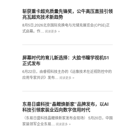
斩获重卡超充质量先锋奖，公牛高压直挂引领
兆瓦超充技术新趋势
8月5日,2026北京国际充换电与光储充展览会(CPSE)正
»
式启幕。作…
阅读更多
屏幕时代的育儿新选择：大脸书瞳学视机S1
正式发布
6月22日，由睿视科技主办的《远像技术在近视防控中的
»
应用专家共识》发布…
阅读更多
东易日盛科技“晶鲤焕新家”品牌发布，以AI
科技引领家装业迈向数字信用时代
（东易日盛科技晶鲤焕新家发布会现场） 5月20日，中国
»
家装领军企业东易…
阅读更多