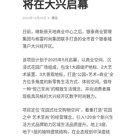
将在大兴启幕
in
2024年10月29日
商业
日前，继新辰天地商业中心之后，银泰商业管理
集团与格雷时尚集团联手打造的全市首个银泰城
落户大兴经开区。
该项目计划于2025年5月启幕，以商业空间、沉
浸式花园广场组成，包含1大超级IP地标、2大艺
术装置、3大景观地标，打造“公园+艺术+商业”全
方位多角度的新零售生活方式、体验空间。倡导
一种“悦己至尚”的精致生活理念，并向消费者展
现极具风格的大兴经开区数字时尚魅力。
项目定位“花园式社交购物空间”，着重打造“花园
之中 艺术至尚”的经营理念，引入120余个新兴生
活方式品牌助力区域生活品质提升。地上3层、
地下1层的独特建筑结构，在业态规划中深度结