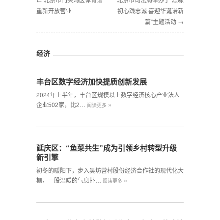
重新开放营业
初心践忠诚 喜迎华诞谱新
篇”主题活动 →
经济
丰台区数字经济加快提质创新发展
2024年上半年，丰台区规模以上数字经济核心产业法人
»
企业502家，比2…
阅读更多
延庆区：“鱼菜共生”成为引领乡村转型升级
新引擎
初冬的暖阳下，步入吴坊营村股份经济合作社的现代化大
»
棚，一股温暖的气息扑…
阅读更多