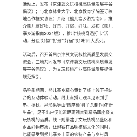
活动上，发布《京津冀文玩核桃高质量发展平谷
倡议》；与北京林业大学、北京教育学院签订校
地合作框架协议；介绍《熊儿寨乡游指南》，推
介熊儿寨好物、好景、好宿、好味。发布《熊儿
寨乡游指南2024版》，推出“核桃奇遇打卡”活
动，分设“好物”“好景”“好宿”“好味”四大系列。
活动后，召开首届京津冀文玩核桃高质量发展交
流会，三地共同发布《京津冀文玩核桃高质量发
展平谷倡议》，为文玩核桃产业高质量发展提供
规范指引。
品鉴季期间，熊儿寨乡精心策划了线上线下相结
合的互动体验活动。线上直播让观众见识到手
串、拐杖、异形果等由“四座楼”狮子头制作的“衍
生品”，足不出户便能近距离观赏到精品四座楼文
玩核桃的品质。线下则搭建了文玩核桃品鉴区和
乡品好物市集，让游客在品味核桃文化的同时，
也能感受到熊儿寨乡丰富的农特产品与乡村风