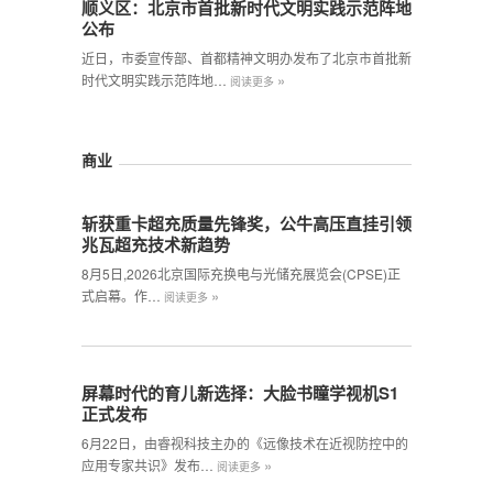
顺义区：北京市首批新时代文明实践示范阵地
公布
近日，市委宣传部、首都精神文明办发布了北京市首批新
»
时代文明实践示范阵地…
阅读更多
商业
斩获重卡超充质量先锋奖，公牛高压直挂引领
兆瓦超充技术新趋势
8月5日,2026北京国际充换电与光储充展览会(CPSE)正
»
式启幕。作…
阅读更多
屏幕时代的育儿新选择：大脸书瞳学视机S1
正式发布
6月22日，由睿视科技主办的《远像技术在近视防控中的
»
应用专家共识》发布…
阅读更多