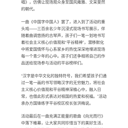
唱》，仿佛让现场观众身至国风雍雅、文采斐然
的朝代。
一曲《中国字中国人》罢了，进入到了活动的重
头戏——三百余名少年沉浸式现场书写展示，伴
随着曲调悠扬的古琴声，孩子们一笔一划地书写
着社会主义核心价值观和“平谷精神”，潜移默化
中将爱国情怀与心系家乡的热忱深深地埋进现场
每一个青少年的心中。孩子们还争相将自己的作
品送给现场参与活动的平谷榜样们。
“汉字是中华文化的独特符号，我们希望孩子们通
过一笔一画的书写领略汉字的无穷魅力，将社会
主义核心价值观和平谷精神深植心中，融入日
常，也借此形式表达对祖国的热爱和祝福。”活动
承办方国锋练字平谷校区校长张洪梅说。
活动最后在一曲充满正能量的歌曲《向光而行》
中落下帷幕，让大家共同珍惜当下的美好生活，