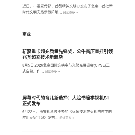
近日，市委宣传部、首都精神文明办发布了北京市首批新
»
时代文明实践示范阵地…
阅读更多
商业
斩获重卡超充质量先锋奖，公牛高压直挂引领
兆瓦超充技术新趋势
8月5日,2026北京国际充换电与光储充展览会(CPSE)正
»
式启幕。作…
阅读更多
屏幕时代的育儿新选择：大脸书瞳学视机S1
正式发布
6月22日，由睿视科技主办的《远像技术在近视防控中的
»
应用专家共识》发布…
阅读更多