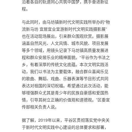
沿着各自的轨道同心共筑中国梦，携手奋进新征
程。
与此同时，由马坊镇新时代文明实践所举办的“物
流新马坊 宜居宜业宜游新时代文明实践摄影展”
也在活动现场展出，引来群众围观欣赏。摄影展
涵盖自然风光、人文风情、城市风貌、项目发展
等多个领域，用镜头记录下马坊镇高质量发展进
程和群众安居乐业的精神面貌。“平谷作为书法之
乡，有着深厚的传统文化底蕴。本次文明实践活
动，我们以书法为主要载体，融合群众喜闻乐见
的歌曲、舞蹈、戏曲、乐器表演等节目形式共同
表达对祖国的深切祝福。希望通过此次活动，能
够增强群众尤其是青少年的民族自豪感和爱国热
情，引导其树立正确的价值观和道德观。”区委宣
传部相关负责人说。
据了解，2019年以来，平谷区贯彻落实党中央关
于新时代文明实践中心建设的总体要求和部署，