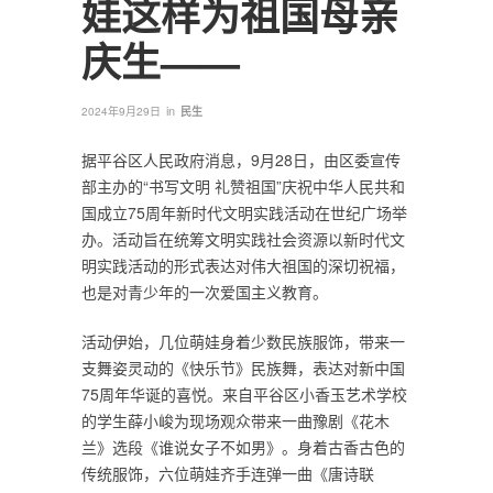
娃这样为祖国母亲
庆生——
in
2024年9月29日
民生
据平谷区人民政府消息，9月28日，由区委宣传
部主办的“书写文明 礼赞祖国”庆祝中华人民共和
国成立75周年新时代文明实践活动在世纪广场举
办。活动旨在统筹文明实践社会资源以新时代文
明实践活动的形式表达对伟大祖国的深切祝福，
也是对青少年的一次爱国主义教育。
活动伊始，几位萌娃身着少数民族服饰，带来一
支舞姿灵动的《快乐节》民族舞，表达对新中国
75周年华诞的喜悦。来自平谷区小香玉艺术学校
的学生薛小峻为现场观众带来一曲豫剧《花木
兰》选段《谁说女子不如男》。身着古香古色的
传统服饰，六位萌娃齐手连弹一曲《唐诗联