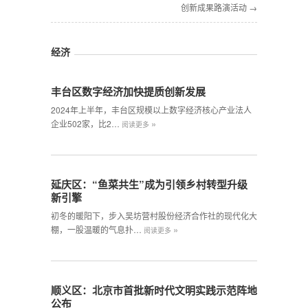
创新成果路演活动 →
经济
丰台区数字经济加快提质创新发展
2024年上半年，丰台区规模以上数字经济核心产业法人
»
企业502家，比2…
阅读更多
延庆区：“鱼菜共生”成为引领乡村转型升级
新引擎
初冬的暖阳下，步入吴坊营村股份经济合作社的现代化大
»
棚，一股温暖的气息扑…
阅读更多
顺义区：北京市首批新时代文明实践示范阵地
公布