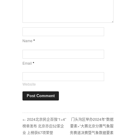
Name
*
Email
*
Website
← 2024北京民企百强“1+4”
门头沟区举办2024年“数据
榜单发布 北京亦庄52家企
要素×”大赛北京分赛气象服
业 上榜获67项荣誉
务赛道决赛暨气象数据要素