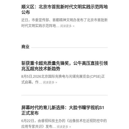
顺义区：北京市首批新时代文明实践示范阵地
公布
近日，市委宣传部、首都精神文明办发布了北京市首批新
»
时代文明实践示范阵地…
阅读更多
商业
斩获重卡超充质量先锋奖，公牛高压直挂引领
兆瓦超充技术新趋势
8月5日,2026北京国际充换电与光储充展览会(CPSE)正
»
式启幕。作…
阅读更多
屏幕时代的育儿新选择：大脸书瞳学视机S1
正式发布
6月22日，由睿视科技主办的《远像技术在近视防控中的
»
应用专家共识》发布…
阅读更多