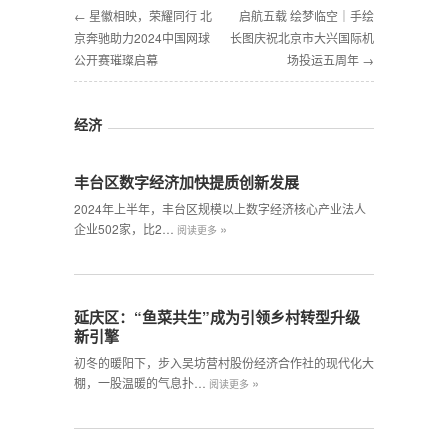
← 星徽相映，荣耀同行 北
启航五载 绘梦临空｜手绘
京奔驰助力2024中国网球
长图庆祝北京市大兴国际机
公开赛璀璨启幕
场投运五周年 →
经济
丰台区数字经济加快提质创新发展
2024年上半年，丰台区规模以上数字经济核心产业法人
»
企业502家，比2…
阅读更多
延庆区：“鱼菜共生”成为引领乡村转型升级
新引擎
初冬的暖阳下，步入吴坊营村股份经济合作社的现代化大
»
棚，一股温暖的气息扑…
阅读更多