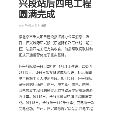
兴段站后四电工程
圆满完成
in
2024年9月27日
投资
据​北京市重大项目建设指挥部办公室消息，近
日，怀兴城际廊兴段（原城际铁路联络线一期工
程）站后四电工程完美收官，为后续联调联试和
正式开通运营奠定了坚实基础。
怀兴城际廊兴段自2019年1月开工建设，2024年
3月15日，该段首条接触线成功架设，标志着四
电工程施工步入冲刺阶段。9月10日，怀兴城际
廊兴段站后通信、信号、电力牵引供电、防灾、
四电房屋工程顺利通过北京铁路局专家组静态验
收评审。9月15日，全线接触网热滑试验圆满完
成。9月18日，全线唯一110千伏牵引变电所一次
受电成功。至此，怀兴城际廊兴段站后四电工程