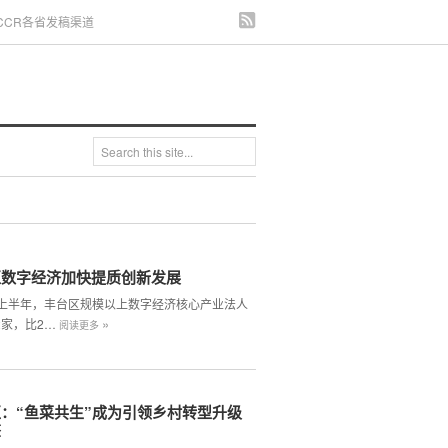
CCR各省发稿渠道
区数字经济加快提质创新发展
4年上半年，丰台区规模以上数字经济核心产业法人
»
2家，比2…
阅读更多
：“鱼菜共生”成为引领乡村转型升级
擎