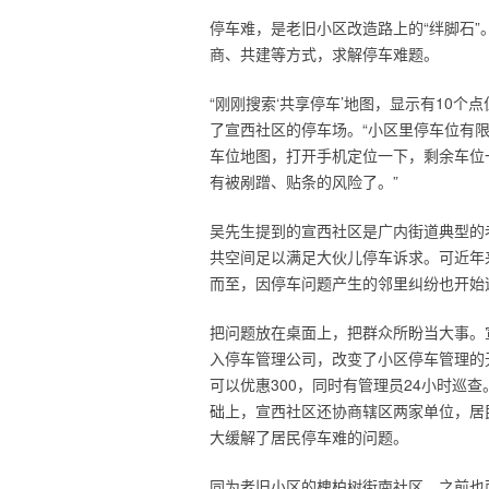
停车难，是老旧小区改造路上的“绊脚石
商、共建等方式，求解停车难题。
“刚刚搜索‘共享停车’地图，显示有10
了宣西社区的停车场。“小区里停车位有
车位地图，打开手机定位一下，剩余车位
有被剐蹭、贴条的风险了。”
吴先生提到的宣西社区是广内街道典型的
共空间足以满足大伙儿停车诉求。可近年
而至，因停车问题产生的邻里纠纷也开始
把问题放在桌面上，把群众所盼当大事。
入停车管理公司，改变了小区停车管理的无
可以优惠300，同时有管理员24小时巡
础上，宣西社区还协商辖区两家单位，居
大缓解了居民停车难的问题。
同为老旧小区的槐柏树街南社区，之前也