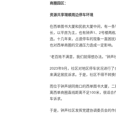
商圈园区：
资源共享理顺周边停车环境
在西单图书大厦和民航大厦中间，有一条
长，以平房为主，也有钟声1、2号楼两
连。十几年来，占道停车的现象一直困扰
也对西单商圈的交通压力造成一定影响。
“老百姓不满意，我们就得想办法。”钟声
2023年9月，社区对地区停车状况进行
来满足居民诉求。于是，社区不得不转换
而位于钟声胡同南口的西单图书大厦，二
离西单商圈直线距离不足100米，很适合
车诉求。
于是，钟声社区发挥党建协调委员会的作