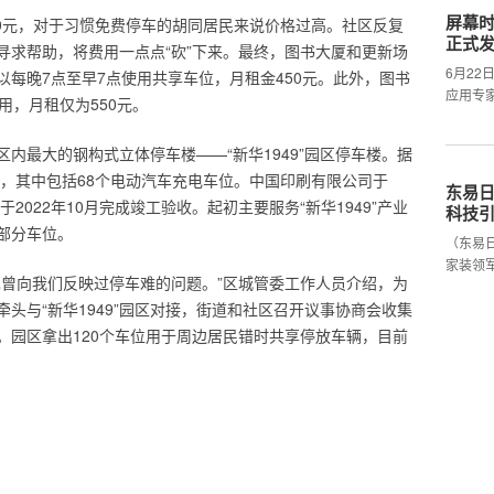
屏幕时
00元，对于习惯免费停车的胡同居民来说价格过高。社区反复
正式
寻求帮助，将费用一点点“砍”下来。最终，图书大厦和更新场
6月2
每晚7点至早7点使用共享车位，月租金450元。此外，图书
应用专
用，月租仅为550元。
内最大的钢构式立体停车楼——“新华1949”园区停车楼。据
位，其中包括68个电动汽车充电车位。中国印刷有限公司于
东易日
，于2022年10月完成竣工验收。起初主要服务“新华1949”产业
科技
部分车位。
（东易
家装领
也曾向我们反映过停车难的问题。”区城管委工作人员介绍，为
头与“新华1949”园区对接，街道和社区召开议事协商会收集
。园区拿出120个车位用于周边居民错时共享停放车辆，目前