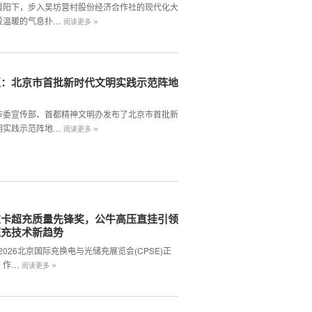
暖阳下，步入吴坊营村股份经济合作社的现代化大
»
股温暖的气息扑…
阅读更多
区：北京市首批新时代文明实践示范阵地
市委宣传部、首都精神文明办发布了北京市首批新
»
明实践示范阵地…
阅读更多
重卡超充质量先锋奖，公牛高压直挂引领
超充技术新趋势
,2026北京国际充换电与光储充展览会(CPSE)正
»
。作…
阅读更多