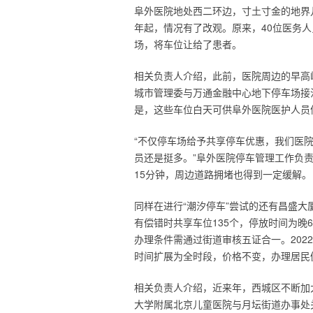
阜外医院地处西二环边，寸土寸金的地界
年起，情况有了改观。原来，40位医务
场，将车位让给了患者。
相关负责人介绍，此前，医院周边的早高
城市管理委与万通金融中心地下停车场接
是，这些车位白天可供阜外医院医护人员
“不仅停车场给予共享停车优惠，我们医
员还是挺多。”阜外医院停车管理工作负责
15分钟，周边道路拥堵也得到一定缓解。
同样在进行“潮汐停车”尝试的还有昌盛大厦
有偿错时共享车位135个，停放时间为晚
办理条件需通过街道审核五证合一。202
时间扩展为全时段，价格不变，办理居民
相关负责人介绍，近来年，西城区不断加大
大学附属北京儿童医院与月坛街道办事处