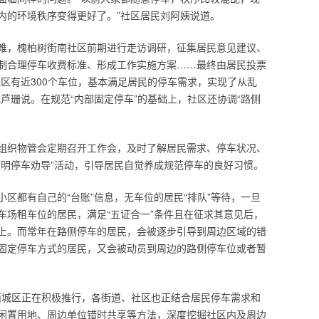
内的环境秩序变得更好了。”社区居民刘阿姨说道。
难，槐柏树街南社区前期进行走访调研，征集居民意见建议、
制合理停车收费标准、形成工作实施方案……最终由居民投票
区有近300个车位，基本满足居民的停车需求，实现了从乱
芦珊说。在规范“内部固定停车”的基础上，社区还协调“路侧
组织物管会定期召开工作会，及时了解居民需求、停车状况、
文明停车劝导”活动，引导居民自觉养成规范停车的良好习惯。
区都有自己的“台账”信息，无车位的居民“排队”等待，一旦
车场租车位的居民，满足“五证合一”条件且在征求其意见后，
上。而常年在路侧停车的居民，会被逐步引导到周边区域的错
固定停车方式的居民，又会被动员到周边的路侧停车位或者暂
在西城区正在积极推行，各街道、社区也正结合居民停车需求和
闲置用地、周边单位错时共享等方法，深度挖掘社区内及周边