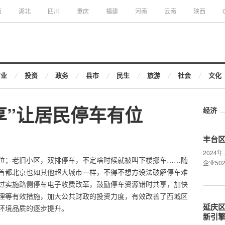
南
湖北
四川
重庆
福建
河南
云南
陕西
商业
投资
政务
县市
民生
旅游
社会
文化
享”让居民停车有位
经济
丰台
202
位；老旧小区，双排停车，不定啥时候就被叫下楼挪车……随
企业50
首都北京也如其他超大城市一样，不得不想方设法破解停车难
过实施路侧停车电子收费改革，鼓励停车资源错时共享，加快
理等有效措施，加大公共财政的投资力度，有效改善了西城区
延庆区
环境品质的逐步提升。
新引