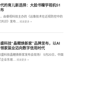
代的育儿新选择：大脸书瞳学视机S1
发布
2日，由睿视科技主办的《远像技术在近视防控中的
»
家共识》发布…
阅读更多
盛科技“晶鲤焕新家”品牌发布，以AI
引领家装业迈向数字信用时代
日盛科技晶鲤焕新家发布会现场） 5月20日，中国
»
军企业东易…
阅读更多