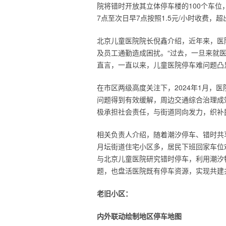
院将错时开放其立体停车楼的100个车
7点至次日早7点按照1.5元/小时收费
北京儿童医院院长倪鑫介绍，近年来，医
及员工通勤造成困扰。“过去，一旦来就
直言，一直以来，儿童医院停车难问题凸
在市区两级高度关注下，2024年1月，医
问题得到有效缓解，周边交通综合治理成
极承担社会责任，与街道同向发力，织补
相关负责人介绍，随着潮汐停车、错时共
月坛街道住宅小区多，居民下班回家车位
与北京儿童医院研究错时停车，利用潮汐
题，也盘活医院既有停车资源，实现共建
老旧小区：
内外联动绘制地区停车地图