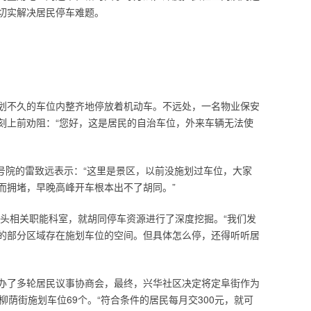
切实解决居民停车难题。
划不久的车位内整齐地停放着机动车。不远处，一名物业保安
刻上前劝阻：“您好，这是居民的自治车位，外来车辆无法使
0号院的雷致远表示：“这里是景区，以前没施划过车位，大家
而拥堵，早晚高峰开车根本出不了胡同。”
牵头相关职能科室，就胡同停车资源进行了深度挖掘。“我们发
的部分区域存在施划车位的空间。但具体怎么停，还得听听居
办了多轮居民议事协商会，最终，兴华社区决定将定阜街作为
柳荫街施划车位69个。“符合条件的居民每月交300元，就可