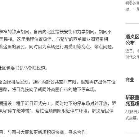
初冬的
棚，一
窄窄的钟声胡同，自南向北连接长安街和力学胡同。胡同不
顺义
栋居民楼。这里地理位置极佳，与繁华的西单商业圈紧密相
公布
着这里的居民，同时因为车辆通行易受阻等乱点、堵点问题，
近日，
时代文
社区党委书记马登旺说道。
商业
了全面摸排后发现，胡同内部公共空间有限，很难再挤出停车位
思路，将目光投向了胡同外商圈自带的地下停车场。
斩获
期建设工程于近日正式完工，同时地下的停车场对外开放，距
兆瓦
作为“停车缓冲带”，帮忙理顺商圈附近停车环境，解决居民停
8月5日
式启幕
用，与图书大厦和更新场积极协商，寻求合作。