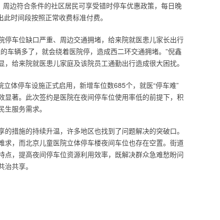
位，周边符合条件的社区居民可享受错时停车优惠政策，每日晚
，超出此时间段按照正常收费标准付费。
院停车位缺口严重、周边交通拥堵，给来院就医患儿家长出行
医的车辆多了，就会绕着医院停，造成西二环交通拥堵。”倪鑫
显，给来院就医患儿家庭及该院员工通勤出行造成很大困扰。
院立体停车设施正式启用，新增车位数685个，就医“停车难”
效显著。此次签约是医院在夜间停车位使用率低的前提下，积
民生服务需求。
享的措施的持续升温，许多地区也找到了问题解决的突破口。
难求，而北京儿童医院立体停车楼夜间车位也存在空置。街道
特点，提高夜间停车位资源利用效率，既解决群众急难愁盼问
共治共享。