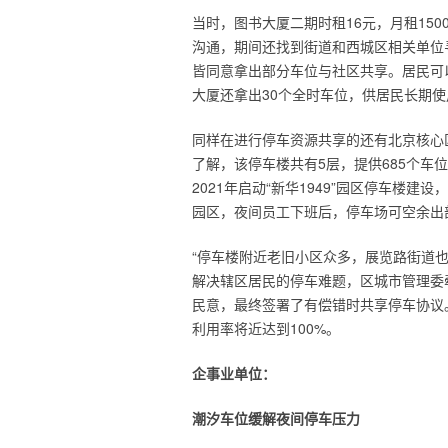
当时，图书大厦二期时租16元，月租15
沟通，期间还找到街道和西城区相关单位
皆同意拿出部分车位与社区共享。居民可以
大厦还拿出30个全时车位，供居民长期使
同样在进行停车资源共享的还有北京核心区
了解，该停车楼共有5层，提供685个车
2021年启动“新华1949”园区停车楼建设
园区，夜间员工下班后，停车场可空余出
“停车楼附近老旧小区众多，展览路街道
解决辖区居民的停车难题，区城市管理委牵
民意，最终签署了有偿错时共享停车协议
利用率将近达到100%。
企事业单位：
潮汐车位缓解夜间停车压力