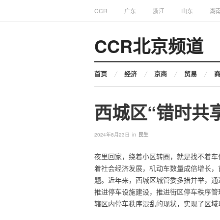
CCR
广东
浙江
山东
湖
CCR北京频道
首页
经济
京商
贸易
西城区“错时共
in
2024年8月23日
民生
夜里回家，绕着小区转圈，就是找不着车
着社会经济发展，机动车数量成倍增长，
题。近年来，西城区城管委多措并举，通
推进停车设施建设，推进街区停车秩序管
辖区内停车秩序混乱的现状，实现了区域