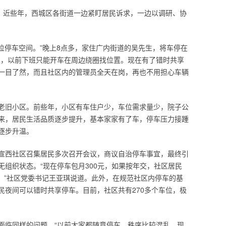
”。近些年，西城区各街道一边紧盯居民诉求，一边以调研、协
个点位停车空间。”晚上8点多，家住广内街道的吴先生，将车停在
限，以前下班只能开车在周边绕圈找位置。现在有了错时共享
一目了然，而且社区内的管理员全天在岗，再也不用担心车辆
老旧小区。前些年，小区有车住户少，车位需求量少，院子公
来，居民生活品质逐步提升，基本家家有了车，停车压力接踵
逐步升温。
宣西社区召集居民多次召开会议，商议自治停车事宜，最终引
组织状态。“现在停车包月300元，如果按年交，社区居民
查。”社区党委书记王亚琪说道。此外，在规范社区内停车的基
民夜间可以错时共享停车。目前，社区共有270多个车位，极
面临同样的问题。“以前大家都随意停车，秩序比较混乱，现