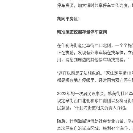
停车资源，加大错时共享停车宣传力度，
胡同平房区：
精准施策挖掘存量停车空间
在什刹海街道定阜街西口北侧，一个个施
正在执勤，发现有外来车辆在找车位，立
用，请您到周边的其他停车场找找看。”
“这在以前是无法想象的。”家住定阜街1
都是哪有地方停哪里，经常因为双向停车
2023年的一次居民议事会，柳荫街社区
现定阜街西口北侧和东口南侧以及柳荫街
民意见。”什刹海街道相关负责人介绍。
随后，什刹海街道借助社会专业力量，举
本次停车自治试点区域，施划44个车位，