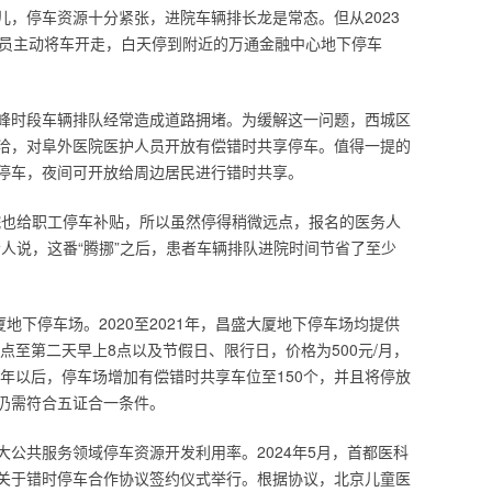
儿，停车资源十分紧张，进院车辆排长龙是常态。但从2023
人员主动将车开走，白天停到附近的万通金融中心地下停车
峰时段车辆排队经常造成道路拥堵。为缓解这一问题，西城区
洽，对阜外医院医护人员开放有偿错时共享停车。值得一提的
停车，夜间可开放给周边居民进行错时共享。
院也给职工停车补贴，所以虽然停得稍微远点，报名的医务人
人说，这番“腾挪”之后，患者车辆排队进院时间节省了至少
地下停车场。2020至2021年，昌盛大厦地下停车场均提供
6点至第二天早上8点以及节假日、限行日，价格为500元/月，
2年以后，停车场增加有偿错时共享车位至150个，并且将停放
仍需符合五证合一条件。
公共服务领域停车资源开发利用率。2024年5月，首都医科
关于错时停车合作协议签约仪式举行。根据协议，北京儿童医