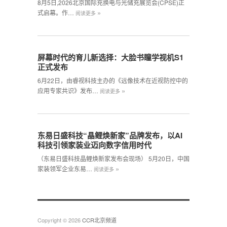
8月5日,2026北京国际充换电与光储充展览会(CPSE)正
»
式启幕。作…
阅读更多
屏幕时代的育儿新选择：大脸书瞳学视机S1
正式发布
6月22日，由睿视科技主办的《远像技术在近视防控中的
»
应用专家共识》发布…
阅读更多
东易日盛科技“晶鲤焕新家”品牌发布，以AI
科技引领家装业迈向数字信用时代
（东易日盛科技晶鲤焕新家发布会现场） 5月20日，中国
»
家装领军企业东易…
阅读更多
Copyright © 2026
CCR北京频道