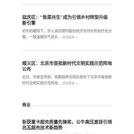
延庆区：“鱼菜共生”成为引领乡村转型升级
新引擎
初冬的暖阳下，步入吴坊营村股份经济合作社的现代化大
»
棚，一股温暖的气息扑…
阅读更多
顺义区：北京市首批新时代文明实践示范阵地
公布
近日，市委宣传部、首都精神文明办发布了北京市首批新
»
时代文明实践示范阵地…
阅读更多
商业
斩获重卡超充质量先锋奖，公牛高压直挂引领
兆瓦超充技术新趋势