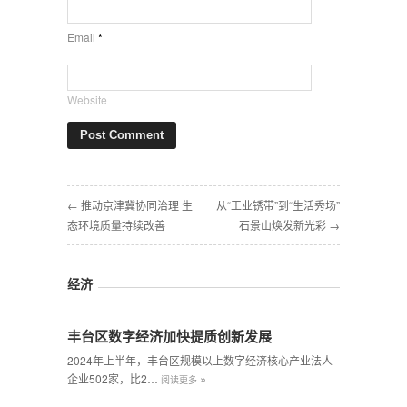
Email
*
Website
← 推动京津冀协同治理 生
从“工业锈带”到“生活秀场”
态环境质量持续改善
石景山焕发新光彩 →
经济
丰台区数字经济加快提质创新发展
2024年上半年，丰台区规模以上数字经济核心产业法人
»
企业502家，比2…
阅读更多