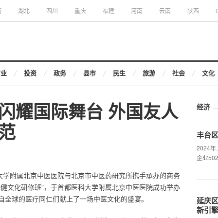
南
湖北
四川
重庆
福建
河南
云南
陕西
商业
投资
政务
县市
民生
旅游
社会
文化
闪耀国际舞台 外国友人
经济
范
丰台
202
企业50
科大学附属北京中医医院与北京市中医药研究所携手承办的商务
保健文化研修班”，于首都医科大学附属北京中医医院成功举办
自全球的医疗同仁们献上了一场中医文化的盛宴。
延庆区
新引