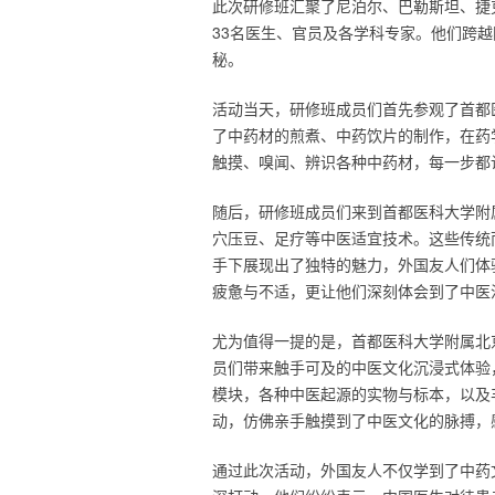
此次研修班汇聚了尼泊尔、巴勒斯坦、捷
33名医生、官员及各学科专家。他们跨
秘。
活动当天，研修班成员们首先参观了首都
了中药材的煎煮、中药饮片的制作，在药
触摸、嗅闻、辨识各种中药材，每一步都
随后，研修班成员们来到首都医科大学附
穴压豆、足疗等中医适宜技术。这些传统
手下展现出了独特的魅力，外国友人们体
疲惫与不适，更让他们深刻体会到了中医
尤为值得一提的是，首都医科大学附属北
员们带来触手可及的中医文化沉浸式体验
模块，各种中医起源的实物与标本，以及
动，仿佛亲手触摸到了中医文化的脉搏，
通过此次活动，外国友人不仅学到了中药