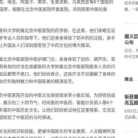
克、埃及、阿富汗、南非、毛里求斯、马来西亚等8个国家的
初冬的
越国界，相聚在北京中医医院怀柔医院，共同探索中医的奥
棚，一
医科大学附属北京中医医院的药学部，在这里，他们亲眼见证
顺义
学专业人员的指导下，他们还亲身体验了抓中药的过程，亲手
公布
让外国友人们深刻感受到了中药文化的博大精深。
近日，
时代文
属北京中医医院中医护理门诊，亲身体验了刮痧、葫芦灸、耳
而有效的疗法在首都医科大学附属北京中医医院医务人员的巧
验后都赞不绝口，他们纷纷表示，这些疗法不仅缓解了身体的
商业
治疗的独特魅力和中国医者的精湛技艺。
京中医医院开设的中医文化体验馆本草小象区域，为研修班成
斩获
，展示的二十四节气、时间里的中医药、智能针灸铜人等8个
兆瓦
丰富的中医历史文化，让他们跃跃欲试地在这里探索、交流互
8月5日
感知到了中医药的与时俱进。
式启幕
文化的知识和技能，更被中国医生的专业素质、人文精神所深