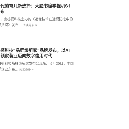
代的育儿新选择：大脸书瞳学视机S1
发布
2日，由睿视科技主办的《远像技术在近视防控中的
»
家共识》发布…
阅读更多
盛科技“晶鲤焕新家”品牌发布，以AI
引领家装业迈向数字信用时代
日盛科技晶鲤焕新家发布会现场） 5月20日，中国
»
军企业东易…
阅读更多