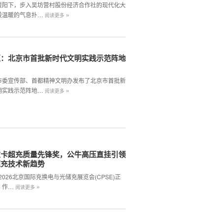
暖阳下，步入吴坊营村股份经济合作社的现代化大
»
股温暖的气息扑…
阅读更多
区：北京市首批新时代文明实践示范阵地
市委宣传部、首都精神文明办发布了北京市首批新
»
明实践示范阵地…
阅读更多
重卡超充质量先锋奖，公牛高压直挂引领
超充技术新趋势
,2026北京国际充换电与光储充展览会(CPSE)正
»
。作…
阅读更多