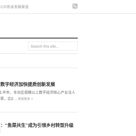
CCR各省发稿渠道
区数字经济加快提质创新发展
4年上半年，丰台区规模以上数字经济核心产业法人
»
2家，比2…
阅读更多
：“鱼菜共生”成为引领乡村转型升级
擎