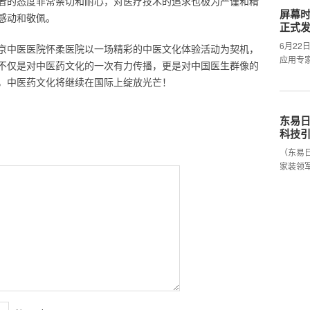
者的态度非常亲切和耐心，对医疗技术的追求也极为严谨和精
屏幕时
感动和敬佩。
正式
6月2
北京中医医院怀柔医院以一场精彩的中医文化体验活动为契机，
应用专
不仅是对中医药文化的一次有力传播，更是对中国医生群像的
，中医药文化将继续在国际上绽放光芒！
东易日
科技
（东易
家装领