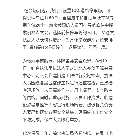
“在会场周边，我们共设置10条道路停车场，可
提供停车位1150个，含摆渡车和自动驾驶车辆专
用车位20个。前来参观的人员可在导航软件中搜
索机器人大会，选择前往停车场的入口。”交通大
队副大队长何禄增说，为方便参观群众，还安排
了1条线路15辆摆渡车往返展馆与1号停车场。
为做好事前防范，排除各类安全隐患，8月19
日，综合执法局执法人员走进北人亦创国际会展
中心，对大会临建搭建工作进行实地检查。执法
人员围绕各展区搭建工作进行巡查巡检，重点检
查现场施工人员高处作业、用电情况、安全防护
等内容。同时，重点对施工人员工作资质、临建
设施稳定性等内容进行现场察看，督促相关负责
人要严格落实各项安全措施，确保施工工作安全
平稳完成，保障大会顺利举办。
此次保障工作，综合执法局依托“执法+专家”工作