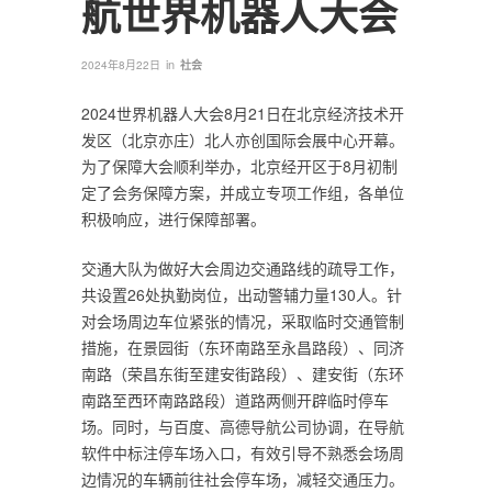
航世界机器人大会
in
2024年8月22日
社会
2024世界机器人大会8月21日在北京经济技术开
发区（北京亦庄）北人亦创国际会展中心开幕。
为了保障大会顺利举办，北京经开区于8月初制
定了会务保障方案，并成立专项工作组，各单位
积极响应，进行保障部署。
交通大队为做好大会周边交通路线的疏导工作，
共设置26处执勤岗位，出动警辅力量130人。针
对会场周边车位紧张的情况，采取临时交通管制
措施，在景园街（东环南路至永昌路段）、同济
南路（荣昌东街至建安街路段）、建安街（东环
南路至西环南路路段）道路两侧开辟临时停车
场。同时，与百度、高德导航公司协调，在导航
软件中标注停车场入口，有效引导不熟悉会场周
边情况的车辆前往社会停车场，减轻交通压力。