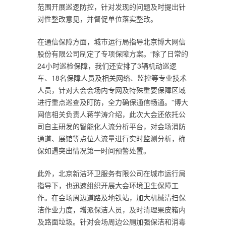
范围开展巡逻防控，针对发现的问题及时提出针
对性整改意见，并督促单位落实整改。
在通信保障方面，城市运行局指导北京博大网信
股份有限公司制定了专项保障方案。“除了日常的
24小时巡检保障，我们还安排了3辆机动巡逻
车、18名保障人员及相关网络、监控等专业技术
人员，针对大会会场内专网及特殊重要保障区域
进行重点巡查及盯防，全力确保通信畅通。”博大
网信相关负责人蒋学涛介绍，此次大会还依托公
司自主研发的智能化人流分析平台，对会场消防
通道、展馆等点位人流量进行实时监测分析，确
保如遇突出情况第一时间预警处置。
此外，北京新洁环卫服务有限公司在城市运行局
指导下，也迅速组织开展大会环境卫生保障工
作。在会场周边道路及地铁站，加大机械清扫保
洁作业力度，增派保洁人员，及时清理果皮箱内
及路面垃圾。针对会场周边公厕加强保洁和消毒