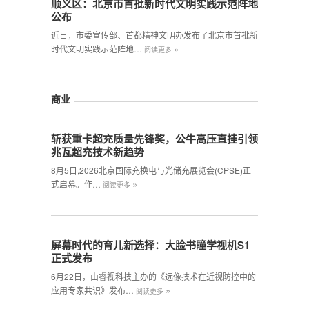
顺义区：北京市首批新时代文明实践示范阵地
公布
近日，市委宣传部、首都精神文明办发布了北京市首批新
»
时代文明实践示范阵地…
阅读更多
商业
斩获重卡超充质量先锋奖，公牛高压直挂引领
兆瓦超充技术新趋势
8月5日,2026北京国际充换电与光储充展览会(CPSE)正
»
式启幕。作…
阅读更多
屏幕时代的育儿新选择：大脸书瞳学视机S1
正式发布
6月22日，由睿视科技主办的《远像技术在近视防控中的
»
应用专家共识》发布…
阅读更多