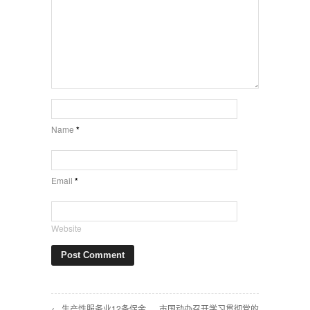
Name
*
Email
*
Website
← 生产性服务业12条促金
市国动办召开学习贯彻党的