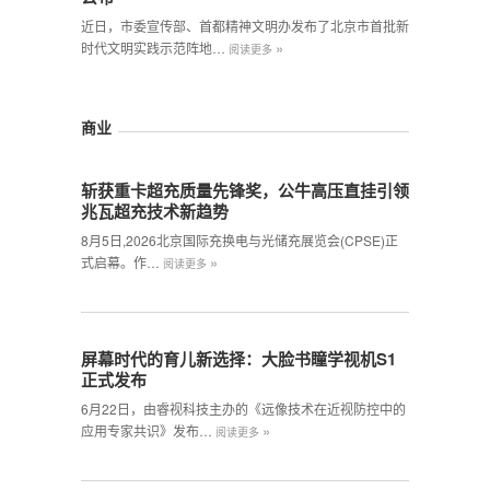
近日，市委宣传部、首都精神文明办发布了北京市首批新
»
时代文明实践示范阵地…
阅读更多
商业
斩获重卡超充质量先锋奖，公牛高压直挂引领
兆瓦超充技术新趋势
8月5日,2026北京国际充换电与光储充展览会(CPSE)正
»
式启幕。作…
阅读更多
屏幕时代的育儿新选择：大脸书瞳学视机S1
正式发布
6月22日，由睿视科技主办的《远像技术在近视防控中的
»
应用专家共识》发布…
阅读更多