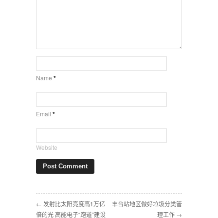
Name
*
Email
*
Website
← 发射比太阳亮度高1万亿
丰台站地区做好垃圾分类管
倍的光 高能电子“跑道”建设
理工作 →