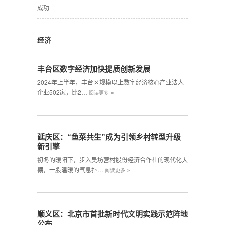
成功
经济
丰台区数字经济加快提质创新发展
2024年上半年，丰台区规模以上数字经济核心产业法人
»
企业502家，比2…
阅读更多
延庆区：“鱼菜共生”成为引领乡村转型升级
新引擎
初冬的暖阳下，步入吴坊营村股份经济合作社的现代化大
»
棚，一股温暖的气息扑…
阅读更多
顺义区：北京市首批新时代文明实践示范阵地
公布