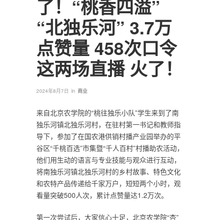
了！“桃香四溢”
“北独乐河” 3.7万
点赞量 458次口令
这两场直播 火了！
in
2024年8月7日
商业
来自北京农学院的“桃往独乐小队”学生来到了南
独乐河镇北独乐河村，在驻村第一书记和教师指
导下，参加了在国农港供销村播产业园举办的平
谷区“千桃百选”市集暨“千人百村”村播助农活动，
他们用生动的语言与专业技能与观众进行互动，
将南独乐河镇北独乐河村的乡村故事、特色文化
和农特产品传递给千家万户，短短两个小时，观
看量突破500人次，累计点赞量达1.2万次。
第一次尝试后，大家信心十足，北京农学院“杏”