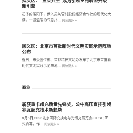
延庆区：“鱼菜共生”成为引领乡村转型升级
新引擎
初冬的暖阳下，步入吴坊营村股份经济合作社的现代化大
»
棚，一股温暖的气息扑…
阅读更多
顺义区：北京市首批新时代文明实践示范阵地
公布
近日，市委宣传部、首都精神文明办发布了北京市首批新
»
时代文明实践示范阵地…
阅读更多
商业
斩获重卡超充质量先锋奖，公牛高压直挂引领
兆瓦超充技术新趋势
8月5日,2026北京国际充换电与光储充展览会(CPSE)正
»
式启幕。作…
阅读更多