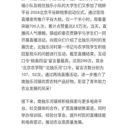
福小队及桃往独乐小队的大学生们又参加了桃醉
平谷·2024北京平谷鲜桃季启动仪式，通过现场
直播宣传推介平谷大桃，仅一个半小时，观看量
突破700人次，累计点赞量达2.5万次。当天，直
播间人气爆棚，镇组织委员贾静宇与学生们一同
开展直播活动，向观众们介绍了北独乐河村的发
展历史，北独乐河村第一书记与农学院学生积极
回复观众的问题进行互动，截至直播结束，互动
口令“桃香四溢”留言量最高，达到299次，其余
“北京农学院”“北独乐河”口令，留言次数分别为
107、52次，通过两场直播活动，进一步推介了
南独乐河镇优质农特产品好物，彰显了青年助力
农业发展的风采！
接下来，南独乐河镇将积极探索与更多电商平
台、社交媒体的合作，扩宽直播销售渠道，同时
举办培训班、经验分享会，提升村民的直播技能
和电商意识，推动农业高质量发展。