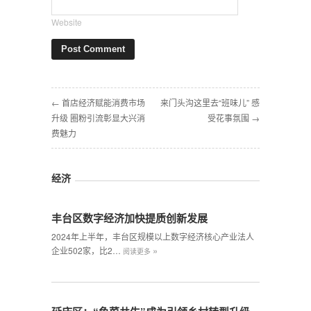
Website
← 首店经济赋能消费市场
来门头沟这里去“班味儿” 感
升级 圈粉引流彰显大兴消
受花事氛围 →
费魅力
经济
丰台区数字经济加快提质创新发展
2024年上半年，丰台区规模以上数字经济核心产业法人
»
企业502家，比2…
阅读更多