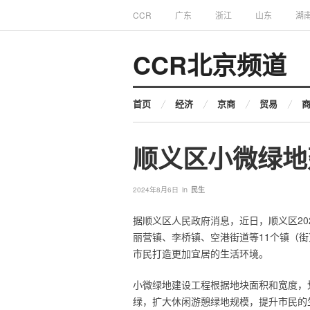
CCR
广东
浙江
山东
湖
CCR北京频道
首页
经济
京商
贸易
顺义区小微绿地
in
2024年8月6日
民生
据顺义区人民政府消息，近日，顺义区2
丽营镇、李桥镇、空港街道等11个镇（街）
市民打造更加宜居的生活环境。
小微绿地建设工程根据地块面积和宽度，
绿，扩大休闲游憩绿地规模，提升市民的