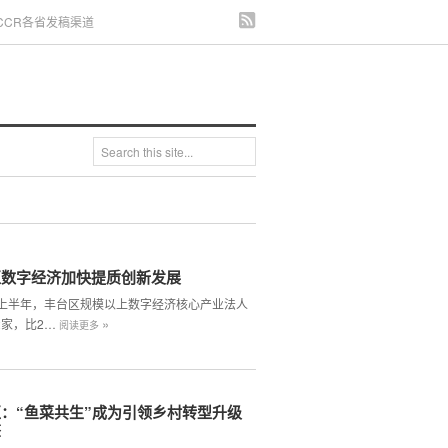
CCR各省发稿渠道
区数字经济加快提质创新发展
4年上半年，丰台区规模以上数字经济核心产业法人
»
2家，比2…
阅读更多
：“鱼菜共生”成为引领乡村转型升级
擎