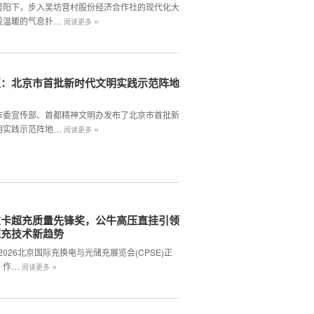
暖阳下，步入吴坊营村股份经济合作社的现代化大
»
股温暖的气息扑…
阅读更多
区：北京市首批新时代文明实践示范阵地
市委宣传部、首都精神文明办发布了北京市首批新
»
明实践示范阵地…
阅读更多
重卡超充质量先锋奖，公牛高压直挂引领
超充技术新趋势
,2026北京国际充换电与光储充展览会(CPSE)正
»
。作…
阅读更多