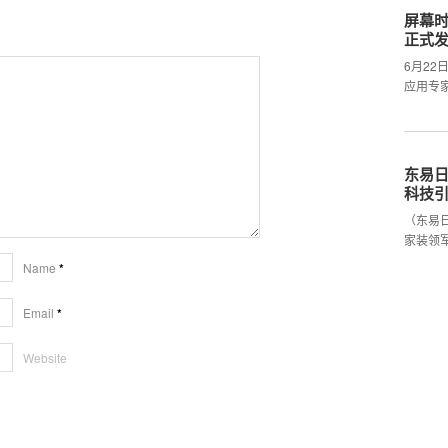
屏幕时
正式
6月2
应用专
东易日
科技
（东易
家装领
Name
*
Email
*
Website