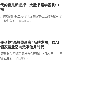
代的育儿新选择：大脸书瞳学视机S1
发布
2日，由睿视科技主办的《远像技术在近视防控中的
»
家共识》发布…
阅读更多
盛科技“晶鲤焕新家”品牌发布，以AI
引领家装业迈向数字信用时代
日盛科技晶鲤焕新家发布会现场） 5月20日，中国
»
军企业东易…
阅读更多