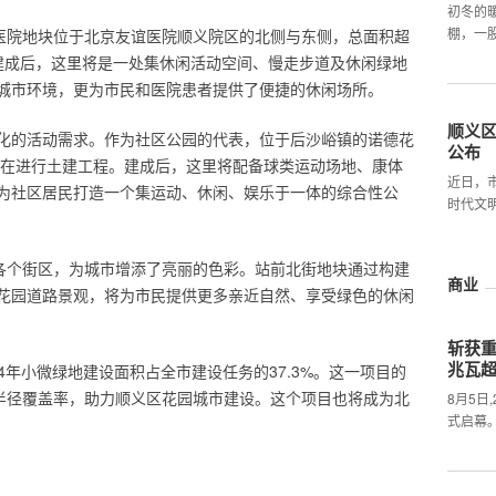
初冬的
棚，一
谊医院地块位于北京友谊医院顺义院区的北侧与东侧，总面积超
建成后，这里将是一处集休闲活动空间、慢走步道及休闲绿地
城市环境，更为市民和医院患者提供了便捷的休闲场所。
顺义
化的活动需求。作为社区公园的代表，位于后沙峪镇的诺德花
公布
目前正在进行土建工程。建成后，这里将配备球类运动场地、康体
近日，
为社区居民打造一个集运动、休闲、娱乐于一体的综合性公
时代文
起各个街区，为城市增添了亮丽的色彩。站前北街地块通过构建
商业
花园道路景观，将为市民提供更多亲近自然、享受绿色的休闲
斩获
兆瓦
4年小微绿地建设面积占全市建设任务的37.3%。这一项目的
务半径覆盖率，助力顺义区花园城市建设。这个项目也将成为北
8月5日
式启幕