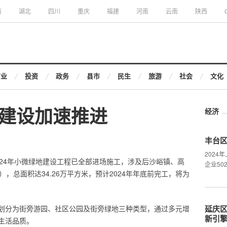
南
湖北
四川
重庆
福建
河南
云南
陕西
商业
投资
政务
县市
民生
旅游
社会
文化
建设加速推进
经济
丰台
202
024年小微绿地建设工程已全部进场施工，涉及后沙峪镇、高
企业50
，总面积达34.26万平方米，预计2024年年底前完工，将为
划分为街旁游园、社区公园及街旁绿地三种类型，通过多元增
延庆区
新引
生活品质。