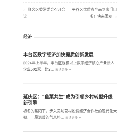
← 顺义区委常委会召开会
平谷区优质农产品到家门口
议
啦！快来围观 →
经济
丰台区数字经济加快提质创新发展
2024年上半年，丰台区规模以上数字经济核心产业法人
»
企业502家，比2…
阅读更多
延庆区：“鱼菜共生”成为引领乡村转型升级
新引擎
初冬的暖阳下，步入吴坊营村股份经济合作社的现代化大
»
棚，一股温暖的气息扑…
阅读更多