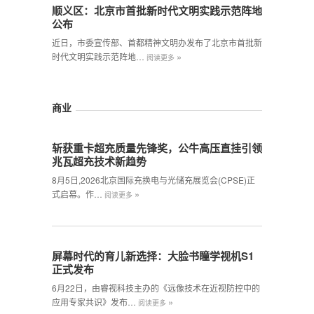
顺义区：北京市首批新时代文明实践示范阵地
公布
近日，市委宣传部、首都精神文明办发布了北京市首批新
»
时代文明实践示范阵地…
阅读更多
商业
斩获重卡超充质量先锋奖，公牛高压直挂引领
兆瓦超充技术新趋势
8月5日,2026北京国际充换电与光储充展览会(CPSE)正
»
式启幕。作…
阅读更多
屏幕时代的育儿新选择：大脸书瞳学视机S1
正式发布
6月22日，由睿视科技主办的《远像技术在近视防控中的
»
应用专家共识》发布…
阅读更多