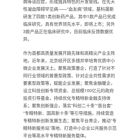
病等适应症，形成独具特色的开发管线。在先天
性凝血障碍罕见病——“血友病”领域，基科晟斯
研发了四款1类创新药产品，其中1款产品已完成
临床研究，具有世界领先水平，即将上市；另外
3款产品正在临床研究中，目前临床反馈数据优
异。
作为首都高质量发展开路先锋和高精尖产业主阵
地，近年来，北京经开区多措并举培育优质中小
微企业发展沃土。聚焦政策惠企，打造了针对不
同行业领域的普惠型政策、针对企业共性需求的
要素型政策等，赋能企业发展；聚焦金融暖企，
设立科技创新专项资金、总规模100亿元的政府
投资引导基金，持续优化专精特新金融支持体
系；聚焦创新强企，落实“科创二十条”“首台套”
“专精特新、国高新十条”等引导措施，持续营造
专精特新创新发展生态；聚焦平台育企，推动“专
精特新服务站”落地、打造中小企业公共服务示范
平台等高水平专精特新服务载体。