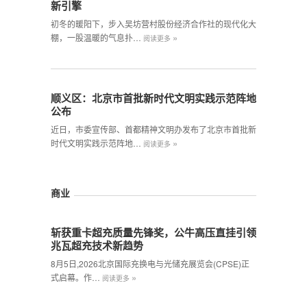
新引擎
初冬的暖阳下，步入吴坊营村股份经济合作社的现代化大
»
棚，一股温暖的气息扑…
阅读更多
顺义区：北京市首批新时代文明实践示范阵地
公布
近日，市委宣传部、首都精神文明办发布了北京市首批新
»
时代文明实践示范阵地…
阅读更多
商业
斩获重卡超充质量先锋奖，公牛高压直挂引领
兆瓦超充技术新趋势
8月5日,2026北京国际充换电与光储充展览会(CPSE)正
»
式启幕。作…
阅读更多