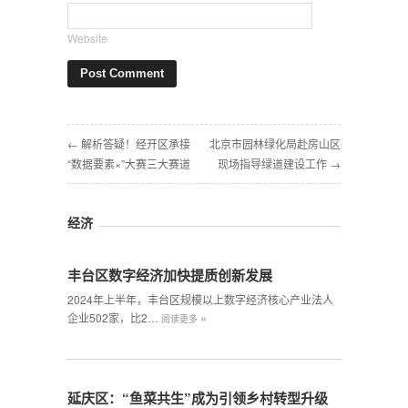
Website
← 解析答疑！经开区承接
北京市园林绿化局赴房山区
“数据要素×”大赛三大赛道
现场指导绿道建设工作 →
经济
丰台区数字经济加快提质创新发展
2024年上半年，丰台区规模以上数字经济核心产业法人
»
企业502家，比2…
阅读更多
延庆区：“鱼菜共生”成为引领乡村转型升级