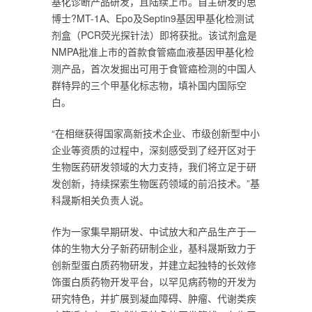
基化诊断产品研发，且陆续上市。自主研发的思
博士?MT-1A、Epo及Septin9基因甲基化检测试
剂盒（PCR荧光探针法）即将获批。该试剂盒是
NMPA批准上市的首款食管癌血液基因甲基化检
测产品，首次发掘出可用于食管癌检测的中国人
群特异的三个甲基化标志物，填补国内国际空
白。
“在相继获得国家高新技术企业、市级创新型中小
企业等资质的过程中，深刻感受到了经开区对于
生物医药研发领域的大力支持，我们将立足于研
发创新，持续探索生物医药领域的前沿技术。”基
科晟斯相关负责人说。
作为一家集早期研发、中试放大和产品生产于一
体的生物大分子新药研制企业，基科晟斯致力于
创新型蛋白质药物研发，并建立起独特的长效修
饰蛋白质药物开发平台，以罕见病药物的开发为
研究特色，并扩展到凝血障碍、肿瘤、代谢类疾