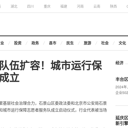
南
湖北
四川
重庆
福建
河南
云南
陕西
商业
投资
政务
县市
民生
旅游
社会
文化
”队伍扩容！城市运行保
经济
成立
丰台
202
企业50
聚基层社会治理合力，石景山区委政法委和北京市公安局石景
和城市运行保障志愿者服务队成立启动仪式，行业代表被当场
延庆区
新引