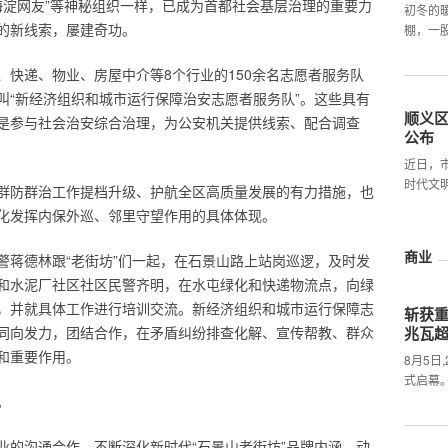
”“海淀网友”等神秘组织一样，已成为首都社会基层治理的重要力
初冬的
的新线索，屡建奇功。
棚，一
、快递、物业、房屋中介等8个行业的150余名志愿者服务队
叫“新经济组织和城市运行保障治安志愿者服务队”。这些具有
顺义
是参与社会治安综合治理，为公安机关提供线索、配合调查
公布
近日，
时代文
群防群治工作提档升级、护航全区高质量发展的有力措施，也
化发挥内保外巡、邻里守望作用的具体体现。
商业
警蒋德林跟“老街坊”们一起，在石景山路上站岗巡逻，及时发
和水泥厂社区社区民警齐明，在水屯绿化和快递物流点，向绿
，并就具体工作进行培训交流。新经济组织和城市运行保障志
斩获
同向发力，团结合作，在矛盾纠纷排查化解、宣传帮教、群众
兆瓦
和重要作用。
8月5日
式启幕
。
业的沟通合作，不断深化新时代“石景山老街坊”品牌内涵，动