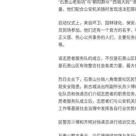
“石景山老街坊”与“朝阳群众”“西城大妈
量，他们配合公安机关随时发现违法犯罪
启动仪式上，来自环卫、园林绿化、保安
员到场参加。他们还有一个官方的名字，
正义感、热心公共事务的人们，主要任务
等。
该志愿者服务队的成立，不仅是石景山区
是石景山区有效整合社会各类力量，最大
烈日炎炎下，石景山分局八角南里社区民
现安全隐患。新古城派出所副所长苏少博
化队员和快递员们介绍志愿者的职责任务
愿者服务队成立后，志愿者们与公安机关
工作等基层社会治理中发挥各自行业优势
民警苏少博和齐明对快递员进行培训交流
石景山警方表示，今后将继续加强与各行