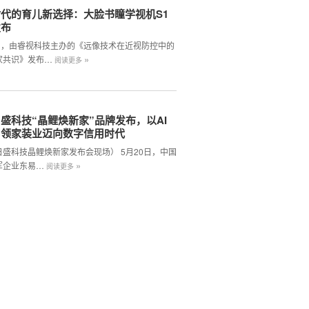
代的育儿新选择：大脸书瞳学视机S1
发布
2日，由睿视科技主办的《远像技术在近视防控中的
»
家共识》发布…
阅读更多
盛科技“晶鲤焕新家”品牌发布，以AI
引领家装业迈向数字信用时代
日盛科技晶鲤焕新家发布会现场） 5月20日，中国
»
军企业东易…
阅读更多