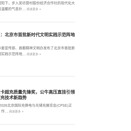
暖阳下，步入吴坊营村股份经济合作社的现代化大
»
股温暖的气息扑…
阅读更多
区：北京市首批新时代文明实践示范阵地
市委宣传部、首都精神文明办发布了北京市首批新
»
明实践示范阵地…
阅读更多
重卡超充质量先锋奖，公牛高压直挂引领
超充技术新趋势
,2026北京国际充换电与光储充展览会(CPSE)正
»
。作…
阅读更多