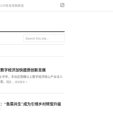
CCR各省发稿渠道
区数字经济加快提质创新发展
4年上半年，丰台区规模以上数字经济核心产业法人
»
2家，比2…
阅读更多
：“鱼菜共生”成为引领乡村转型升级
擎