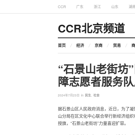
CCR
广东
浙江
山东
湖
CCR北京频道
首页
经济
京商
贸易
“石景山老街坊
障志愿者服务队
in
2024年7月23日
民生
,
社会
据石景山区人民政府消息，近日，为了凝
山分局在区文化中心联合举行新经济组织
授旗，“石景山老街坊”力量喜迎扩容。