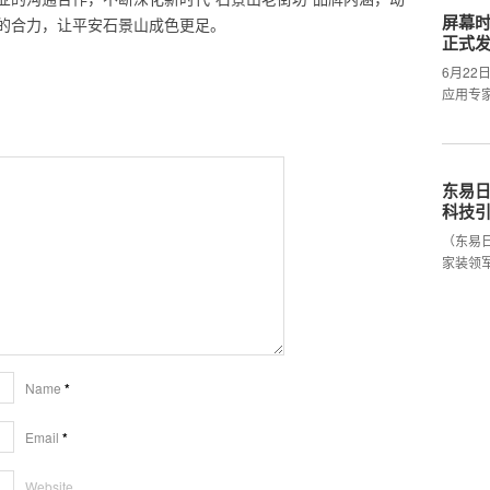
屏幕时
的合力，让平安石景山成色更足。
正式
6月2
应用专
东易日
科技
（东易
家装领
Name
*
Email
*
Website