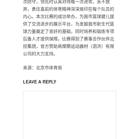
次防守，领先时认真对待每一次进攻，永不放
弃，勇往直前的体育精神深深烙印在每个队员的
内心。本次比赛的成功举办，为我市篮球健儿提
供了交流进步的展示平台，为发掘我市新生代篮
球力量奠定了良好的基础，同时培养和锻炼专项
后备人才提供保障。比赛得到了赛事合作伙伴北
控集团，官方赞助商摩腾运动器材（泗洪）有限
公司的大力支持。
来源：北京市体育局
LEAVE A REPLY