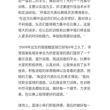
初一或初二的学生，赛前进行了大约一个月集中
训练，主要以实战为主，并注重提升技战术水平
和实战经验。”怀柔区代表队教练员苏博涛表示，
“在这次比赛中运动员们的心态非常好，面对场上
不利局面，队员们能将精力集中在比赛上，这是
很大的进步。在以后的训练和比赛中我们将会投
入更多的时间和精力，争取取得更好成绩。”
“2009年出生的我接触篮球已经有6年之久了，非
常感谢各相关单位为热爱篮球的我们提供了一个
展示自我、提升自我、挑战自我的平台。比赛中
大家的积极拼抢，认真对待，让我体会到了永不
放弃，积极进取的体育精神以及青春的激昂、团
结的力量。”海淀区代表队队员黄文博说，“我向
往职业篮球的道路，以后我会努力训练，在训练
中尽可能去模拟实战，做好每一个细节，力求完
美，在比赛上取得更好的成绩。”
球场上，篮球小将们积极拼搏，落后时做好每一