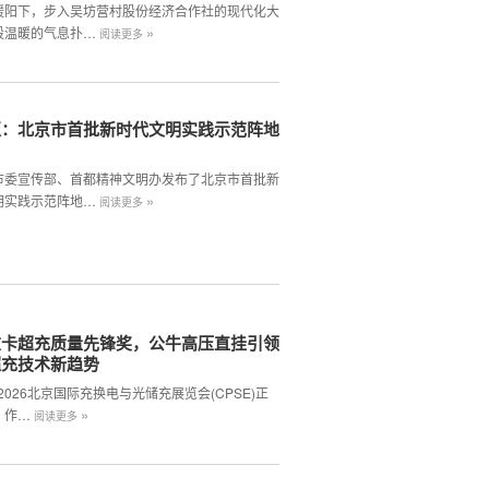
暖阳下，步入吴坊营村股份经济合作社的现代化大
»
股温暖的气息扑…
阅读更多
区：北京市首批新时代文明实践示范阵地
市委宣传部、首都精神文明办发布了北京市首批新
»
明实践示范阵地…
阅读更多
重卡超充质量先锋奖，公牛高压直挂引领
超充技术新趋势
,2026北京国际充换电与光储充展览会(CPSE)正
»
。作…
阅读更多