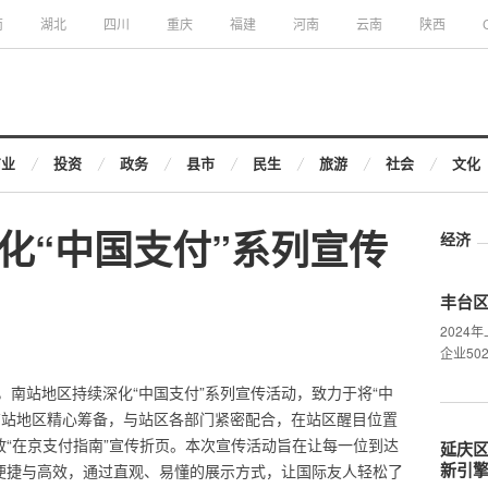
南
湖北
四川
重庆
福建
河南
云南
陕西
商业
投资
政务
县市
民生
旅游
社会
文化
化“中国支付”系列宣传
经济
丰台
202
企业50
南站地区持续深化“中国支付”系列宣传活动，致力于将“中
南站地区精心筹备，与站区各部门紧密配合，在站区醒目位置
放“在京支付指南”宣传折页。本次宣传活动旨在让每一位到达
延庆区
新引
的便捷与高效，通过直观、易懂的展示方式，让国际友人轻松了