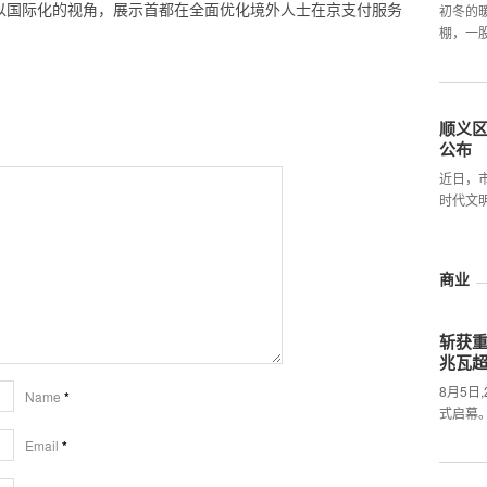
，以国际化的视角，展示首都在全面优化境外人士在京支付服务
初冬的
棚，一
顺义
公布
近日，
时代文
商业
斩获
兆瓦
8月5日
Name
*
式启幕
Email
*