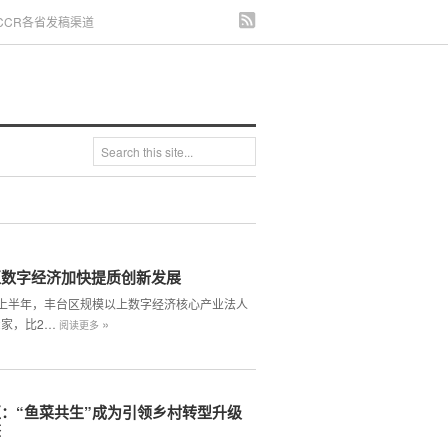
CCR各省发稿渠道
区数字经济加快提质创新发展
4年上半年，丰台区规模以上数字经济核心产业法人
»
2家，比2…
阅读更多
：“鱼菜共生”成为引领乡村转型升级
擎