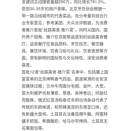
关键词主动搜索量超250万，同比增长791.5%，
受到30-35岁的用户青睐。北京烹饪协会根据一
带一路沿线城市的代表菜品，充分考量并综合行
业专家意见，参考美团、大众点评数据，为消费
者推介首批“丝路美食·推介菜”。同时从国内、国
外两个视角，推介在京能够品尝到的丝路美食餐
厅。这些餐厅在食品原料、烹饪技艺、餐饮器
具、餐饮环境、饮食习俗与礼仪、饮食思想等方
面，带有鲜明的国际性与文化特性，深受消费者
喜爱。
首批12道“丝路美食·推介菜”名单中，包括屡上国
宴菜单的北京烤鸭香气四溢，筋道爽滑的长安凉
皮痛快过瘾；兰州牛肉面分毛细、韭叶、大宽，
意大利披萨也有薄底、厚底、各种卷边；同是红
亮酸爽，俄式红菜汤和泰式冬阴功汤各自代表了
传统的东欧味道，和热辣滚烫的东南亚口味，还
有新疆大盘鸡、土耳其古法番茄煨牛腩、阿塞拜
疆手抓饭、希腊酸奶、哈马尔罕烤肉、土耳其无
花果面包等。