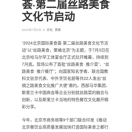
荟·第二届丝路美食
文化节启动
in
2024年7月4日
文化
,
贸易
“2024北京国际美食荟·第二届丝路美食文化节活
动”以“丝路美食，聚飨北京”为主题，于7月3日在
北京哈马尔罕工体宴会厅正式拉开帷幕，持续到
7月底。现场公布了首批“丝路美食· 推介菜”、“丝
路美食· 推介餐厅”；向国家知名学者、联合国教
科文驻京代表、中外烹饪名厨等共22人发出“丝
绸之路美食文化推广大使”邀约。西部马华集团、
斯里兰卡中国商会等企业分别就丝路菜的融合与
创新，以及斯里兰卡当地的特色餐饮文化展开精
彩分享。
今年，北京市商务局等9个部门联合印发《推动
北京餐饮业高质量发展加快打造国际美食之都行