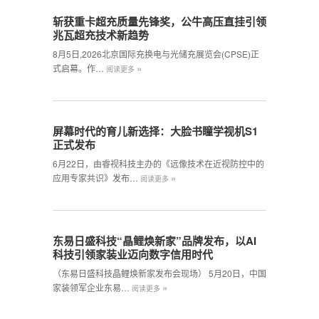
斩获重卡超充质量先锋奖，公牛高压直挂引领
兆瓦超充技术新趋势
8月5日,2026北京国际充换电与光储充展览会(CPSE)正
»
式启幕。作…
阅读更多
屏幕时代的育儿新选择：大脸书瞳学视机S1
正式发布
6月22日，由睿视科技主办的《远像技术在近视防控中的
»
应用专家共识》发布…
阅读更多
东易日盛科技“晶鲤焕新家”品牌发布，以AI
科技引领家装业迈向数字信用时代
（东易日盛科技晶鲤焕新家发布会现场） 5月20日，中国
»
家装领军企业东易…
阅读更多