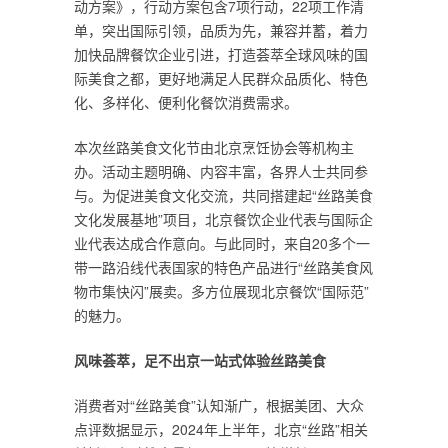
动方案》，行动方案包含7项行动，22项工作清
单，突出国际引领，品质为先，兼容并蓄，着力
加快品牌餐饮企业引进，打造荟萃全球风味的国
际美食之都，更好地满足人民群众品质化、特色
化、多样化、便利化餐饮消费需求。
本次丝路美食文化节由北京烹饪协会等机构主
办。活动主题明确、内容丰富，各界人士共同参
与。为促进美食文化交流，共同搭建起“丝路美食
文化发展基地”项目，北京餐饮企业代表与国际企
业代表达成合作意向。与此同时，来自20多个一
带一路沿线代表国家的特色产品进行“丝路美食风
物市集快闪”展卖。多方位展现北京餐饮“国际范”
的魅力。
风味荟萃，足不出京一站式体验丝路美食
消费者对“丝路美食”认知渐广，根据美团、大众
点评数据显示，2024年上半年，北京“丝路”相关