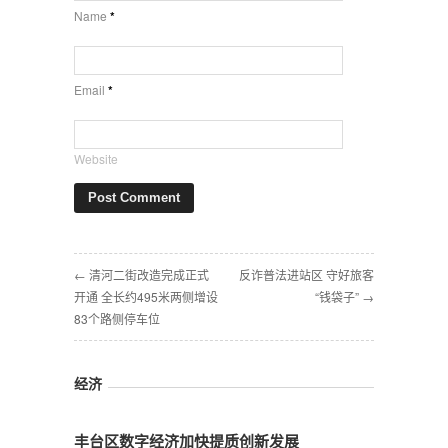
Name
*
Email
*
Website
← 清河二街改造完成正式
反诈普法进站区 守好旅客
开通 全长约495米两侧增设
“钱袋子” →
83个路侧停车位
经济
丰台区数字经济加快提质创新发展