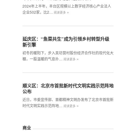
2024年上半年，丰台区规模以上数字经济核心产业法人
»
企业502家，比2…
阅读更多
延庆区：“鱼菜共生”成为引领乡村转型升级
新引擎
初冬的暖阳下，步入吴坊营村股份经济合作社的现代化大
»
棚，一股温暖的气息扑…
阅读更多
顺义区：北京市首批新时代文明实践示范阵地
公布
近日，市委宣传部、首都精神文明办发布了北京市首批新
»
时代文明实践示范阵地…
阅读更多
商业