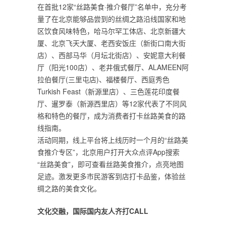
在首批12家“丝路美食·推介餐厅”名单中，充分考
量了在北京能够品尝到的丝绸之路沿线国家和地
区饮食风味特色，哈马尔罕工体店、北京新疆大
厦、北京飞天大厦、老西安饭庄（新街口南大街
店）、西部马华（月坛北街店）、安妮意大利餐
厅（阳光100店）、老井俄式餐厅、ALAMEEN阿
拉伯餐厅(三里屯店)、福楼餐厅、西庭秀色
Turkish Feast（新源里店）、三色莲花印度餐
厅、暹罗泰（新源西里店）等12家代表了不同风
格和特色的餐厅，成为消费者打卡丝路美食的路
线指南。
活动同期，线上平台将上线历时一个月的“丝路美
食推介专区”，北京用户打开大众点评App搜索
“丝路美食”，即可查看丝路美食推介，点亮地图
足迹。激发更多市民游客到店打卡品鉴，体验丝
绸之路的美食文化。
文化交融，国际国内友人齐打CALL