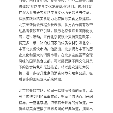
当天，由行业组织、专业院校、企业单位等共同
搭建起“丝路美食文化发展基地”项目。该项目旨
在深入系统研究丝路美食文化历史沿革与传承，
探索实践丝路美食助力北京国际美食之都建设。
北京烹饪协会云程会长表示，多方合作将有效带
动品牌餐饮首店引进，服务北京餐饮业国际化发
展，通过活动，宣传北京餐饮业支持鼓励政策，
将更多一带一路沿线国家的优质食材引进北京，
丰富北京餐饮市场。他指出，北京拥有丰富的历
史文化和强大的消费市场，在北京这座荟萃全球
风味的国际美食之都，可以感受到不同文化背景
下的饮食特色和烹饪技艺。将以此次活动为契
机，进一步提升北京的消费环境和服务品质，吸
引更多的国际友人前来体验。
北京的餐饮市场，如同一幅绚丽多彩的画卷，承
载了传统文明的厚重底蕴，擘画了海纳百川开阔
格局。一座北京城，浓缩着全世界的好味道，一
份丝路美食链接了世界各国的经典味道，描画出