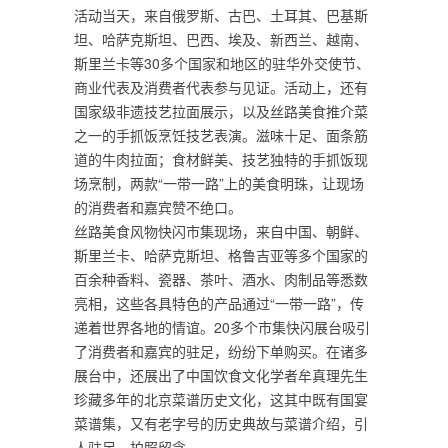
活动当天，来自俄罗斯、古巴、土耳其、巴基斯
坦、哈萨克斯坦、巴西、埃及、新西兰、越南、
斯里兰卡等30多个国家和地区的驻华外交使节、
商业代表及消费者代表参与见证。活动上，还有
国家级非遗技艺拉面展示，以及丝路美食推介菜
之一的手抓饭烹饪技艺表演。滋味十足、面条筋
道的牛肉拉面；食材鲜美、技艺独特的手抓饭现
场烹制，两款“一带一路”上的美食明珠，让现场
的消费者和嘉宾赞不绝口。
丝路美食风物快闪市集现场，来自中国、朝鲜、
斯里兰卡、哈萨克斯坦、格鲁吉亚等多个国家的
百余种香料、瓷器、茶叶、酒水、肉制品等悉数
亮相，这些各具特色的产品通过“一带一路”，传
递着世界各地的情谊。20多个市集快闪展台吸引
了消费者和嘉宾的驻足，纷纷下单购买。在诸多
展台中，还展出了中国饮食文化学者牟真理先生
珍藏多年的北京菜谱历史文化，这其中既有国宴
菜谱集，又有老字号的历史典故与菜谱介绍，引
人驻足，拍照留念。