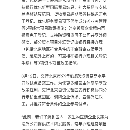
策，包括进一步便利经常项目外汇资金收付、支
持银行优化新型国际贸易结算、扩大贸易收支轧
差净额结算范围、货物贸易超期限等特殊退汇免
于登记、优化服务贸易项下代垫或分摊业务管理
等5项经常项目政策措施；外商投资企业境内再
投资免于登记、支持融资租赁母子公司共享外债
额度、部分资本项目外汇登记由银行直接办理
（包括北京地区符合条件的非金融企业借用外
债、赴境外上市的，可直接在银行办理相关登记
手续）等3项资本项目政策措施。
3月12日，交行北京市分行完成跨境贸易高水平
开放试点备案工作。为使更多经营主体尽早享受
改革红利，交行北京自贸试验区支行积极协同分
行走访重点园区、调研企业诉求、宣讲外汇政
策，并推荐符合条件的企业参与试点。
“此前，我们了解到区内一家生物医药企业长期为
境外公司提供技术研发服务，常年办理经常项目