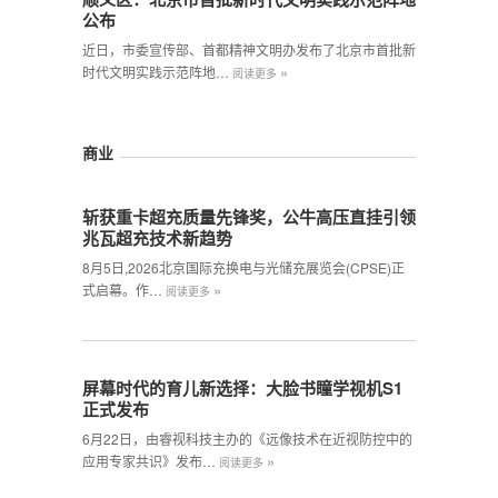
公布
近日，市委宣传部、首都精神文明办发布了北京市首批新
»
时代文明实践示范阵地…
阅读更多
商业
斩获重卡超充质量先锋奖，公牛高压直挂引领
兆瓦超充技术新趋势
8月5日,2026北京国际充换电与光储充展览会(CPSE)正
»
式启幕。作…
阅读更多
屏幕时代的育儿新选择：大脸书瞳学视机S1
正式发布
6月22日，由睿视科技主办的《远像技术在近视防控中的
»
应用专家共识》发布…
阅读更多