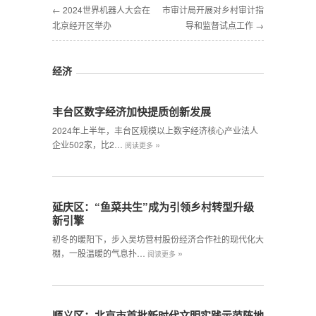
← 2024世界机器人大会在
市审计局开展对乡村审计指
北京经开区举办
导和监督试点工作 →
经济
丰台区数字经济加快提质创新发展
2024年上半年，丰台区规模以上数字经济核心产业法人
»
企业502家，比2…
阅读更多
延庆区：“鱼菜共生”成为引领乡村转型升级
新引擎
初冬的暖阳下，步入吴坊营村股份经济合作社的现代化大
»
棚，一股温暖的气息扑…
阅读更多
顺义区：北京市首批新时代文明实践示范阵地